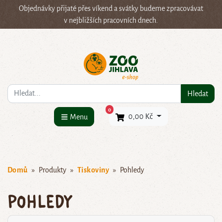
Objednávky přijaté přes víkend a svátky budeme zpracovávat
v nejbližších pracovních dnech.
Co hledáte?
Hledat
×
0
0,00 Kč
Menu
Domů
Produkty
Tiskoviny
Pohledy
Pohledy