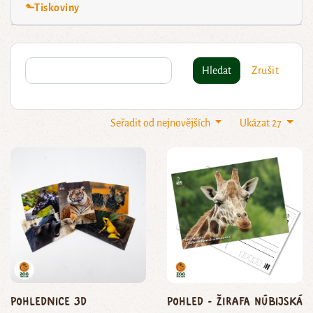
⬑Tiskoviny
Hledat
Zrušit
Seřadit od nejnovějších
Ukázat 27
Pohlednice 3D
Pohled - žirafa núbijská