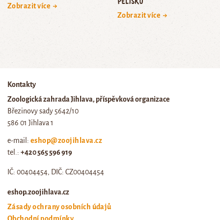
pelíšku
Zobrazit více →
Zobrazit více →
Kontakty
Zoologická zahrada Jihlava, příspěvková organizace
Březinovy sady 5642/10
586 01 Jihlava 1
e-mail:
eshop@zoojihlava.cz
tel.:
+420 565 596 919
IČ: 00404454, DIČ: CZ00404454
eshop.zoojihlava.cz
Zásady ochrany osobních údajů
Obchodní podmínky