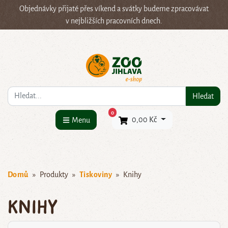
Objednávky přijaté přes víkend a svátky budeme zpracovávat
v nejbližších pracovních dnech.
Co hledáte?
Hledat
×
0
0,00 Kč
Menu
Domů
Produkty
Tiskoviny
Knihy
Knihy