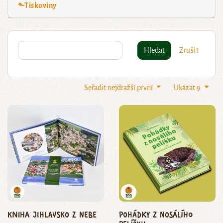
⬑Tiskoviny
Hledat
Zrušit
Seřadit nejdražší první
Ukázat 9
Kniha Jihlavsko z nebe
Pohádky z nosálího