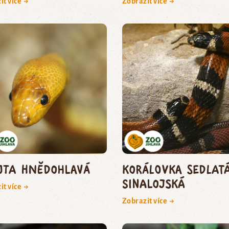
it více →
Zobrazit více →
jta hnědohlavá
korálovka sedlat
sinalojská
it více →
Zobrazit více →