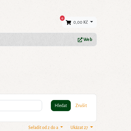
×
0
0,00 Kč
Web
Hledat
Zrušit
Seřadit od z do a
Ukázat 27