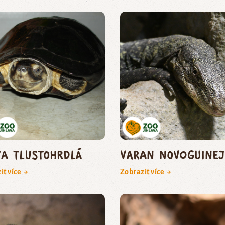
va tlustohrdlá
varan novoguinej
it více →
Zobrazit více →