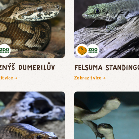
znýš Dumerilův
felsuma Standing
it více →
Zobrazit více →