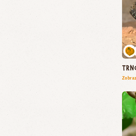
trn
Zobraz