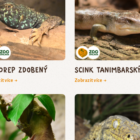
orep zdobený
scink tanimbarsk
it více →
Zobrazit více →