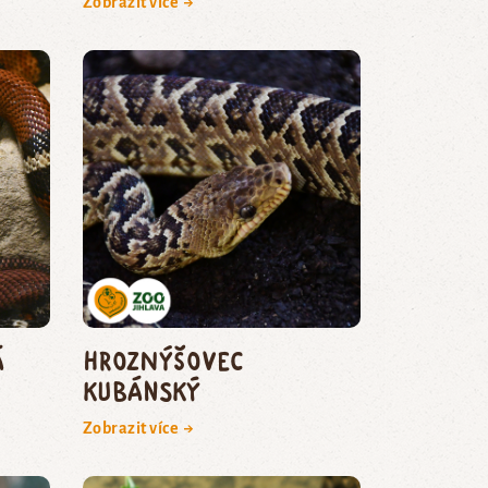
Zobrazit více →
á
hroznýšovec
kubánský
Zobrazit více →