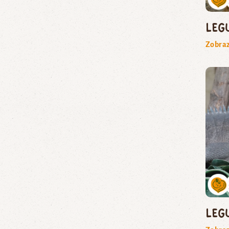
leg
Zobraz
leg