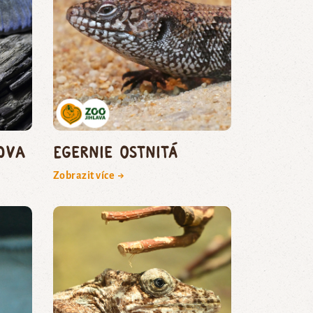
ova
egernie ostnitá
Zobrazit více →