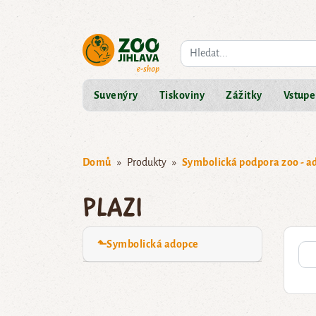
Co hledáte?
Suvenýry
Tiskoviny
Zážitky
Vstupe
Domů
Produkty
Symbolická podpora zoo - a
Plazi
⬑Symbolická adopce