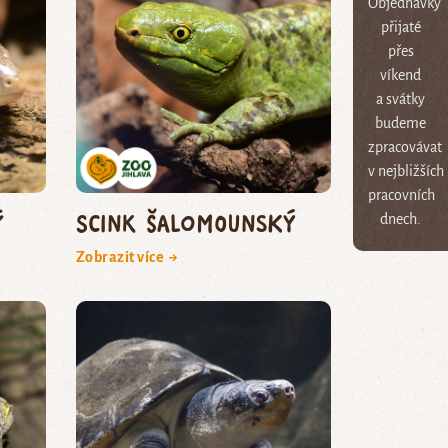
Objednávky
přijaté
přes
víkend
a svátky
budeme
zpracovávat
v nejbližších
pracovních
ý
scink šalomounský
dnech.
Zobrazit více →