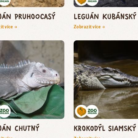
uán pruhoocasý
leguán kubánský
it více →
Zobrazit více →
uán chutný
krokodýl siamský