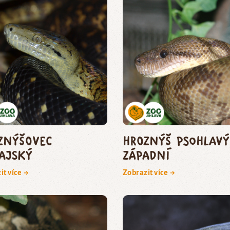
znýšovec
hroznýš psohlavý
ajský
západní
it více →
Zobrazit více →