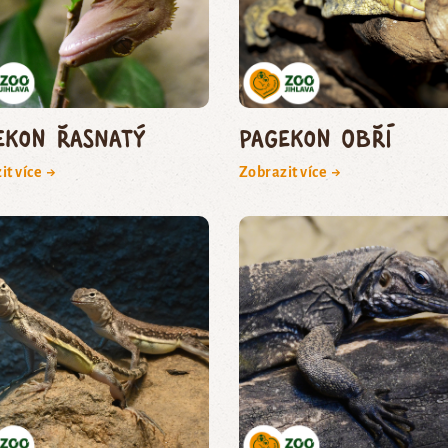
ekon řasnatý
pagekon obří
it více →
Zobrazit více →