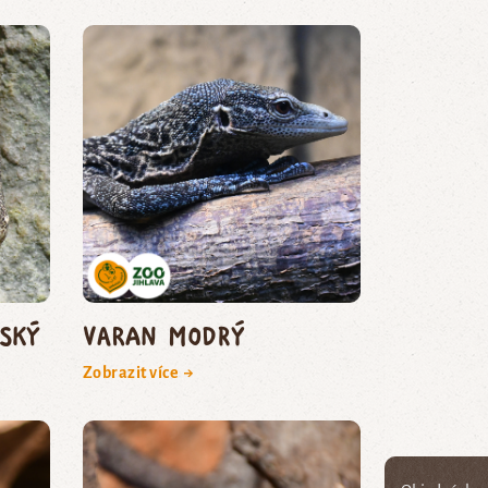
ský
varan modrý
Zobrazit více →