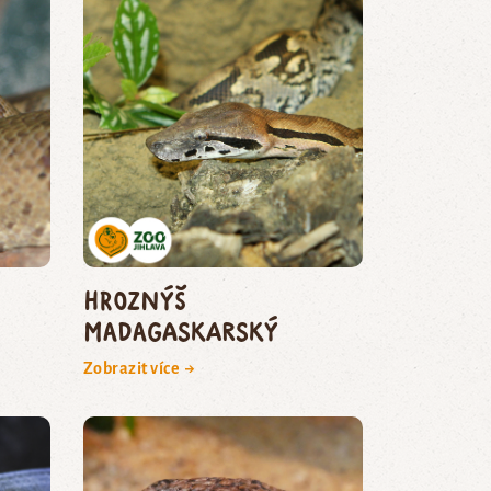
hroznýš
madagaskarský
Zobrazit více →