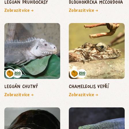
leguán pruhoocasý
dlouhokrčka McCordova
Zobrazit více →
Zobrazit více →
leguán chutný
chameleolis vepří
Zobrazit více →
Zobrazit více →