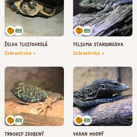
želva tlustohrdlá
felsuma Standingova
Zobrazit více →
Zobrazit více →
trnorep zdobený
varan modrý