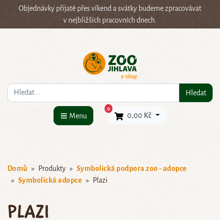
Objednávky přijaté přes víkend a svátky budeme zpracovávat
v nejbližších pracovních dnech.
Co hledáte?
Hledat
×
0
0,00 Kč
Menu
Domů
Produkty
Symbolická podpora zoo - adopce
Symbolická adopce
Plazi
Plazi