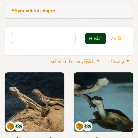
⬑Symbolická adopce
Hledat
Zrušit
Seřadit od nejnovějších
Ukázat 9