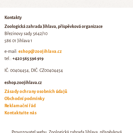
Kontakty
Zoologická zahrada Jihlava, příspěvková organizace
Březinovy sady 5642/10
586 01 Jihlava 1
e-mail:
eshop@zoojihlava.cz
tel.:
+420 565 596 919
IČ: 00404454, DIČ: CZ00404454
eshop.zoojihlava.cz
Zásady ochrany osobních údajů
Obchodní podmínky
Reklamační řád
Kontaktujte nás
Odstoupení od smlouvy
Provozovatel webu, Zoologická zahrada Jihlava, příspěvková