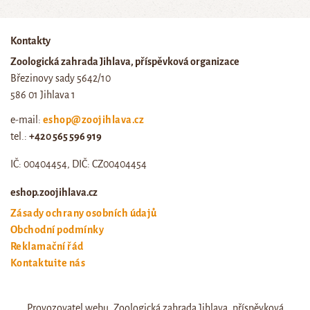
Kontakty
Zoologická zahrada Jihlava, příspěvková organizace
Březinovy sady 5642/10
586 01 Jihlava 1
e-mail:
eshop@zoojihlava.cz
tel.:
+420 565 596 919
IČ: 00404454, DIČ: CZ00404454
eshop.zoojihlava.cz
Zásady ochrany osobních údajů
Obchodní podmínky
Reklamační řád
Kontaktujte nás
Odstoupení od smlouvy
Provozovatel webu, Zoologická zahrada Jihlava, příspěvková