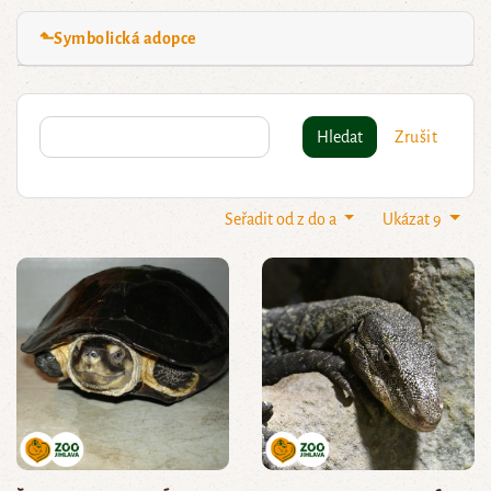
⬑Symbolická adopce
Hledat
Zrušit
Seřadit od z do a
Ukázat 9