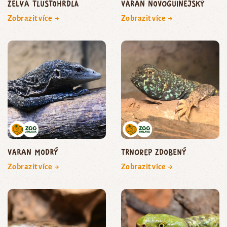
želva tlustohrdlá
varan novoguinejský
Zobrazit více →
Zobrazit více →
varan modrý
trnorep zdobený
Zobrazit více →
Zobrazit více →