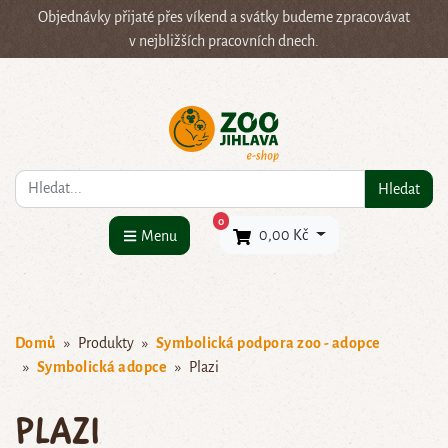
Objednávky přijaté přes víkend a svátky budeme zpracovávat
v nejbližších pracovních dnech.
Co hledáte?
Hledat
×
0
0,00 Kč
Menu
Domů
Produkty
Symbolická podpora zoo - adopce
Symbolická adopce
Plazi
Plazi