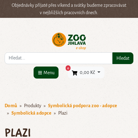
Objednávky přijaté přes víkend a svátky budeme zpracovávat
v nejbližších pracovních dnech.
Co hledáte?
Hledat
×
0
0,00 Kč
Menu
Domů
Produkty
Symbolická podpora zoo - adopce
Symbolická adopce
Plazi
Plazi