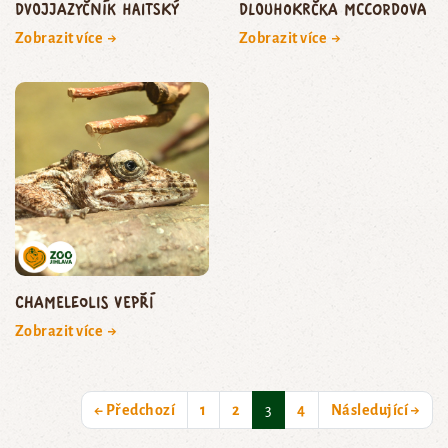
dvojjazyčník haitský
dlouhokrčka McCordova
Zobrazit více →
Zobrazit více →
chameleolis vepří
Zobrazit více →
(current)
← Předchozí
1
2
3
4
Následující →