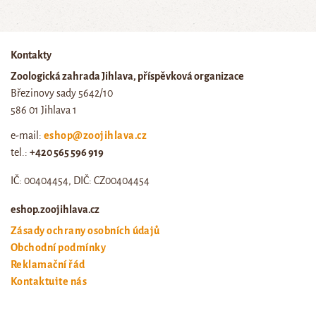
Kontakty
Zoologická zahrada Jihlava, příspěvková organizace
Březinovy sady 5642/10
586 01 Jihlava 1
e-mail:
eshop@zoojihlava.cz
tel.:
+420 565 596 919
IČ: 00404454, DIČ: CZ00404454
eshop.zoojihlava.cz
Zásady ochrany osobních údajů
Obchodní podmínky
Reklamační řád
Kontaktujte nás
Odstoupení od smlouvy