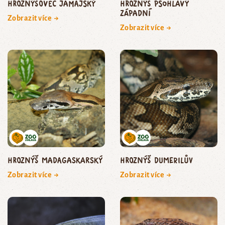
hroznýšovec jamajský
hroznýš psohlavý
západní
Zobrazit více →
Zobrazit více →
hroznýš madagaskarský
hroznýš Dumerilův
Zobrazit více →
Zobrazit více →