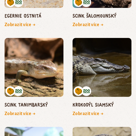
egernie ostnitá
scink šalomounský
Zobrazit více →
Zobrazit více →
scink tanimbarský
krokodýl siamský
Zobrazit více →
Zobrazit více →