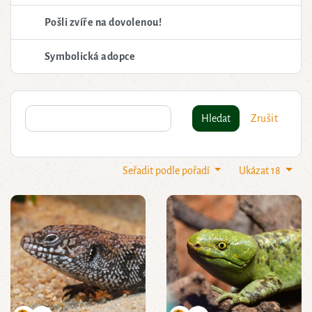
Pošli zvíře na dovolenou!
Symbolická adopce
Hledat
Zrušit
Seřadit podle pořadí
Ukázat 18