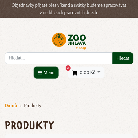
Objednávky přijaté přes víkend a svátky budeme zpracovávat
v nejbližších pracovních dnech.
Co hledáte?
Hledat
×
0
0,00 Kč
Menu
Domů
Produkty
Produkty