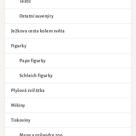
Textil
Ostatní suvenýry
Ježkova cesta kolem světa
Figurky
Papo figurky
Schleich figurky
Plyšová zvířátka
Mikiny
Tiskoviny
Mapa a průvodce zoo