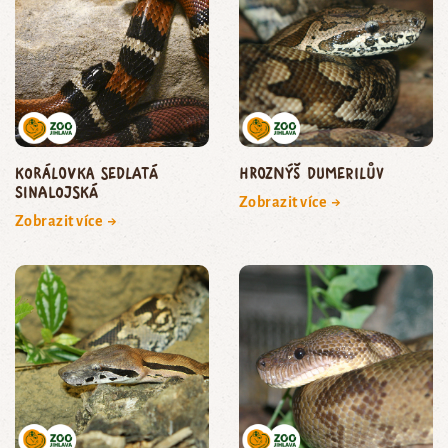
korálovka sedlatá
hroznýš Dumerilův
sinalojská
Zobrazit více →
Zobrazit více →