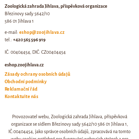
Zoologická zahrada Jihlava, příspěvková organizace
Březinovy sady 5642/10
586 01 Jihlava 1
e-mail:
eshop@zoojihlava.cz
tel.:
+420 565 596 919
IČ: 00404454, DIČ: CZ00404454
eshop.zoojihlava.cz
Zásady ochrany osobních údajů
Obchodní podmínky
Reklamační řád
Kontaktujte nás
Odstoupení od smlouvy
Provozovatel webu, Zoologická zahrada Jihlava, příspěvková
Web zoo jihlava
organizace se sídlem Březinovy sady 5642/10 586 01 Jihlava 1,
Otevírací doba a ceník
IČ:00404454, jako správce osobních údajů, zpracovává na tomto