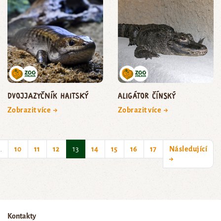
dvojjazyčník haitský
aligátor čínský
Zobrazit více →
Zobrazit více →
(current)
…
10
11
12
13
14
15
16
17
Následující
→
Kontakty