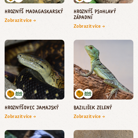
hroznýš madagaskarský
hroznýš psohlavý
západní
Zobrazit více →
Zobrazit více →
hroznýšovec jamajský
bazilišek zelený
Zobrazit více →
Zobrazit více →