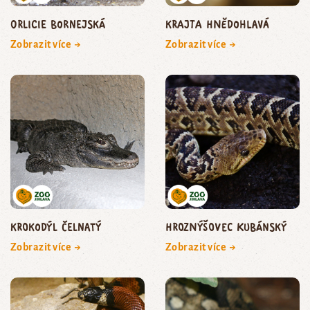
orlicie bornejská
krajta hnědohlavá
Zobrazit více →
Zobrazit více →
krokodýl čelnatý
hroznýšovec kubánský
Zobrazit více →
Zobrazit více →