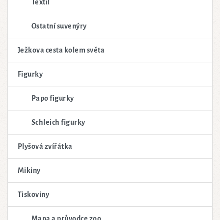
Textil
Ostatní suvenýry
Ježkova cesta kolem světa
Figurky
Papo figurky
Schleich figurky
Plyšová zvířátka
Mikiny
Tiskoviny
Mapa a průvodce zoo