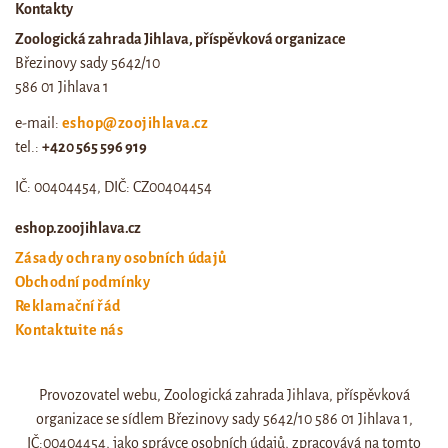
Kontakty
Zoologická zahrada Jihlava, příspěvková organizace
Březinovy sady 5642/10
586 01 Jihlava 1
e-mail:
eshop@zoojihlava.cz
tel.:
+420 565 596 919
IČ: 00404454, DIČ: CZ00404454
eshop.zoojihlava.cz
Zásady ochrany osobních údajů
Obchodní podmínky
Reklamační řád
Kontaktujte nás
Odstoupení od smlouvy
Provozovatel webu, Zoologická zahrada Jihlava, příspěvková
Web zoo jihlava
organizace se sídlem Březinovy sady 5642/10 586 01 Jihlava 1,
Otevírací doba a ceník
IČ:00404454, jako správce osobních údajů, zpracovává na tomto