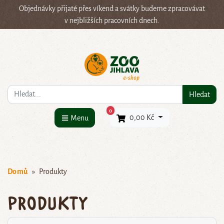
Objednávky přijaté přes víkend a svátky budeme zpracovávat
v nejbližších pracovních dnech.
Co hledáte?
Hledat
×
0
0,00 Kč
Menu
Domů
Produkty
Produkty