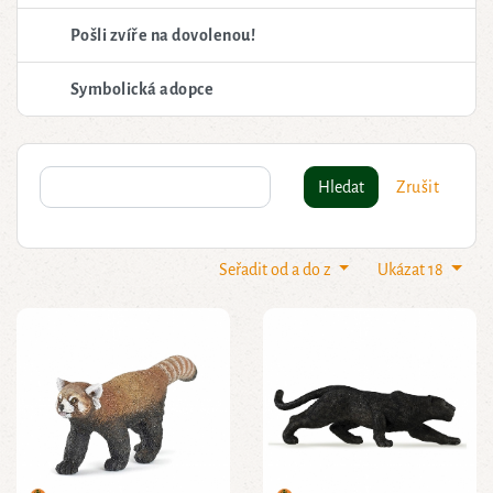
Pošli zvíře na dovolenou!
Symbolická adopce
Hledat
Zrušit
Seřadit od a do z
Ukázat 18