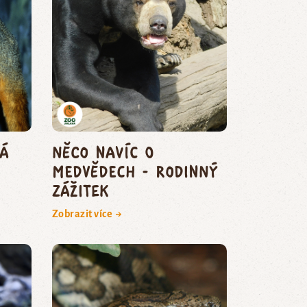
ká
Něco navíc o
medvědech - rodinný
zážitek
Zobrazit více →