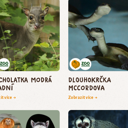
cholatka modrá
dlouhokrčka
adní
McCordova
it více →
Zobrazit více →