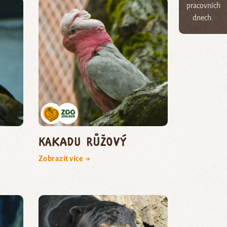
pracovních
dnech.
kakadu růžový
Zobrazit více →