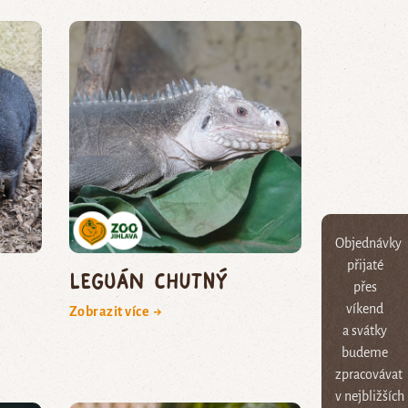
Objednávky
přijaté
leguán chutný
přes
víkend
Zobrazit více →
a svátky
budeme
zpracovávat
v nejbližších