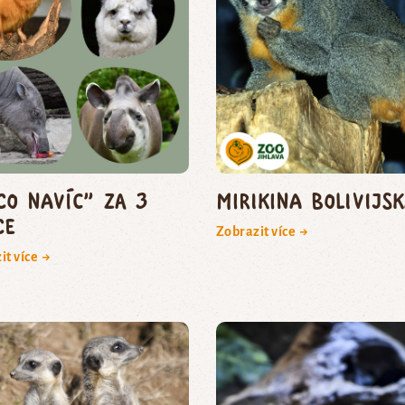
co navíc" za 3
mirikina bolivijs
ce
Zobrazit více →
it více →