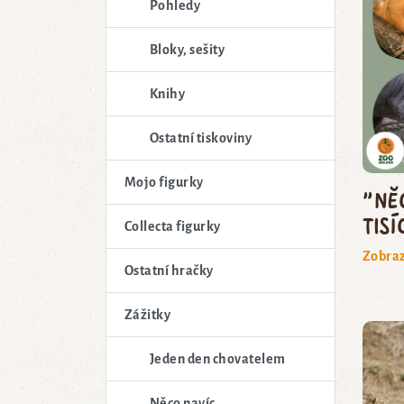
Pohledy
Bloky, sešity
Knihy
Ostatní tiskoviny
Mojo figurky
"Ně
tisí
Collecta figurky
Zobraz
Ostatní hračky
Zážitky
Jeden den chovatelem
Něco navíc...