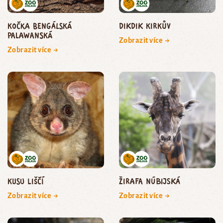
kočka bengálská
dikdik Kirkův
palawanská
Zobrazit více →
Zobrazit více →
kusu liščí
žirafa núbijská
Zobrazit více →
Zobrazit více →