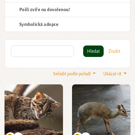
Pošli zvíře na dovolenou!
Symbolická adopce
Hledat
Zrušit
Seřadit podle pořadí
Ukázat 18