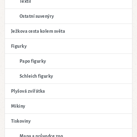
Textil
Ostatní suvenýry
Ježkova cesta kolem světa
Figurky
Papo figurky
Schleich figurky
Plyšová zvířátka
Mikiny
Tiskoviny
Mapa a průvodce zoo