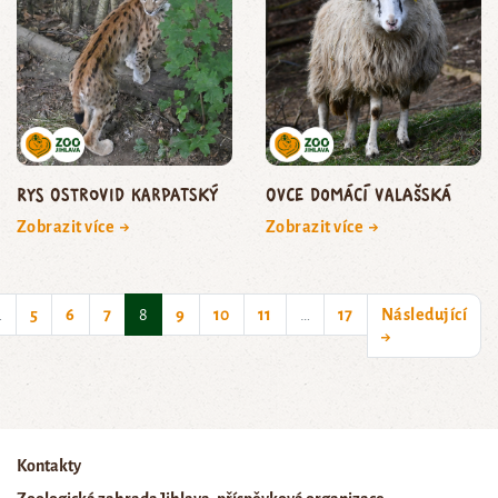
rys ostrovid karpatský
ovce domácí valašská
Zobrazit více →
Zobrazit více →
(current)
…
5
6
7
8
9
10
11
…
17
Následující
→
Kontakty