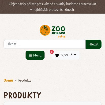
Objednávky přijaté přes víkend a svátky budeme zpracovávat
v nejbližších pracovních dnech.
Co hledáte?
Hledat
×
0
0,00 Kč
Menu
Domů
Produkty
Produkty