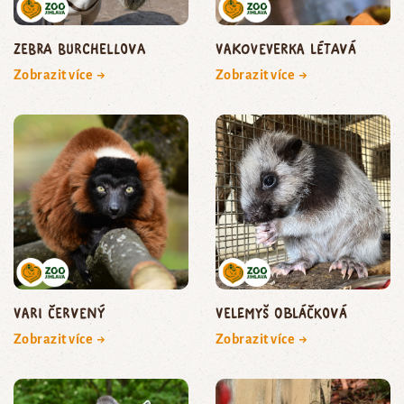
zebra Burchellova
vakoveverka létavá
Zobrazit více →
Zobrazit více →
vari červený
velemyš obláčková
Zobrazit více →
Zobrazit více →