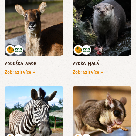
voduška abok
vydra malá
Zobrazit více →
Zobrazit více →