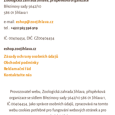
Zoologická zahrada Jihlava, příspěvková organizace
Březinovy sady 5642/10
586 01 Jihlava 1
e-mail:
eshop@zoojihlava.cz
tel.:
+420 565 596 919
IČ: 00404454, DIČ: CZ00404454
eshop.zoojihlava.cz
Zásady ochrany osobních údajů
Obchodní podmínky
Reklamační řád
Kontaktujte nás
Odstoupení od smlouvy
Provozovatel webu, Zoologická zahrada Jihlava, příspěvková
Web zoo jihlava
organizace se sídlem Březinovy sady 5642/10 586 01 Jihlava 1,
Otevírací doba a ceník
IČ:00404454, jako správce osobních údajů, zpracovává na tomto
webu cookies potřebné pro fungování webových stránek a pro