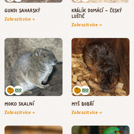
gundi saharský
králík domácí – český
luštič
Zobrazit více →
Zobrazit více →
moko skalní
myš bobří
Zobrazit více →
Zobrazit více →