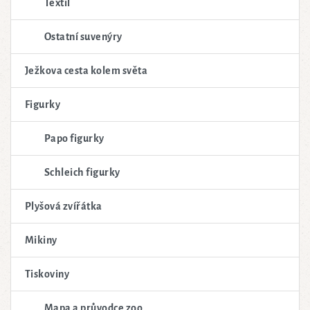
Textil
Ostatní suvenýry
Ježkova cesta kolem světa
Figurky
Papo figurky
Schleich figurky
Plyšová zvířátka
Mikiny
Tiskoviny
Mapa a průvodce zoo