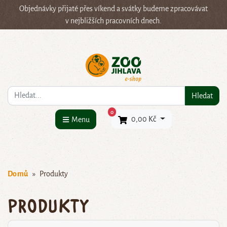
Objednávky přijaté přes víkend a svátky budeme zpracovávat
v nejbližších pracovních dnech.
Co hledáte?
Hledat
×
0
0,00 Kč
Menu
Domů
Produkty
Produkty