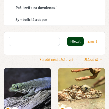
Pošli zvíře na dovolenou!
Symbolická adopce
Hledat
Zrušit
Seřadit nejdražší první
Ukázat 18