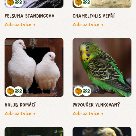
felsuma Standingova
chameleolis vepří
Zobrazit více →
Zobrazit více →
holub domácí
papoušek vlnkovaný
Zobrazit více →
Zobrazit více →