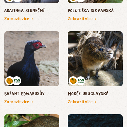
aratinga sluneční
Poletuška slovanská
Zobrazit více →
Zobrazit více →
bažant edwardsův
morče uruguayské
Zobrazit více →
Zobrazit více →