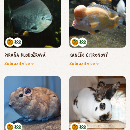
piraňa plodožravá
kančík citronový
Zobrazit více →
Zobrazit více →