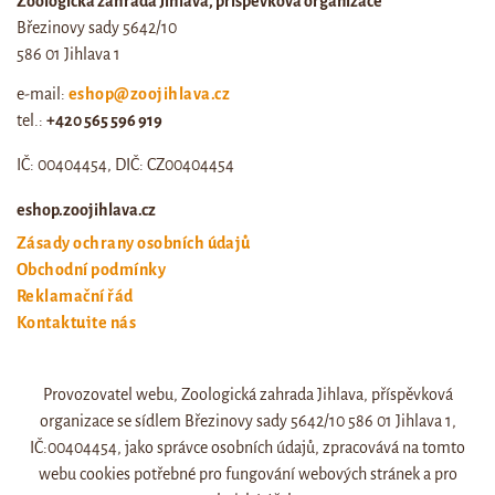
Zoologická zahrada Jihlava, příspěvková organizace
Březinovy sady 5642/10
586 01 Jihlava 1
e-mail:
eshop@zoojihlava.cz
tel.:
+420 565 596 919
IČ: 00404454, DIČ: CZ00404454
eshop.zoojihlava.cz
Zásady ochrany osobních údajů
Obchodní podmínky
Reklamační řád
Kontaktujte nás
Odstoupení od smlouvy
Provozovatel webu, Zoologická zahrada Jihlava, příspěvková
Web zoo jihlava
organizace se sídlem Březinovy sady 5642/10 586 01 Jihlava 1,
Otevírací doba a ceník
IČ:00404454, jako správce osobních údajů, zpracovává na tomto
webu cookies potřebné pro fungování webových stránek a pro