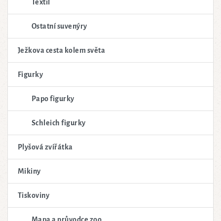
Textil
Ostatní suvenýry
Ježkova cesta kolem světa
Figurky
Papo figurky
Schleich figurky
Plyšová zvířátka
Mikiny
Tiskoviny
Mapa a průvodce zoo