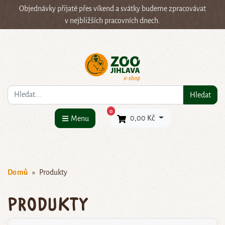
Objednávky přijaté přes víkend a svátky budeme zpracovávat
v nejbližších pracovních dnech.
Co hledáte?
Hledat
×
0
0,00 Kč
Menu
Domů
Produkty
Produkty