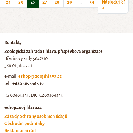
(current)
24
25
26
27
28
29
…
34
Následující
→
Kontakty
Zoologická zahrada Jihlava, příspěvková organizace
Březinovy sady 5642/10
586 01 Jihlava 1
e-mail:
eshop@zoojihlava.cz
tel.:
+420 565 596 919
IČ: 00404454, DIČ: CZ00404454
eshop.zoojihlava.cz
Zásady ochrany osobních údajů
Obchodní podmínky
Reklamační řád