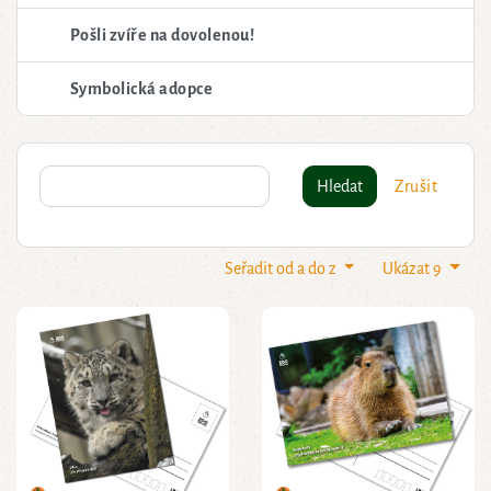
Pošli zvíře na dovolenou!
Symbolická adopce
Hledat
Zrušit
Seřadit od a do z
Ukázat 9