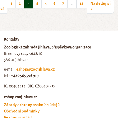
(current)
1
2
3
4
5
6
7
…
12
Následující
zí
→
Kontakty
Zoologická zahrada Jihlava, příspěvková organizace
Březinovy sady 5642/10
586 01 Jihlava 1
e-mail:
eshop@zoojihlava.cz
tel.:
+420 565 596 919
IČ: 00404454, DIČ: CZ00404454
eshop.zoojihlava.cz
Zásady ochrany osobních údajů
Obchodní podmínky
Reklamační řád