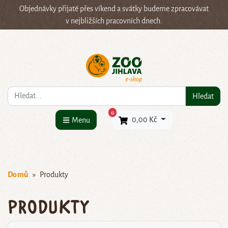
Objednávky přijaté přes víkend a svátky budeme zpracovávat
v nejbližších pracovních dnech.
Co hledáte?
Hledat
×
0
0,00 Kč
Menu
Domů
Produkty
Produkty