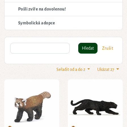
Pošli zvíře na dovolenou!
Symbolická adopce
Hledat
Zrušit
Seřadit od a do z
Ukázat 27