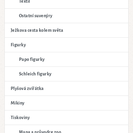
Textil
Ostatní suvenýry
Ježkova cesta kolem světa
Figurky
Papo figurky
Schleich figurky
Plyšová zvířátka
Mikiny
Tiskoviny
Mapa a průvodce zoo