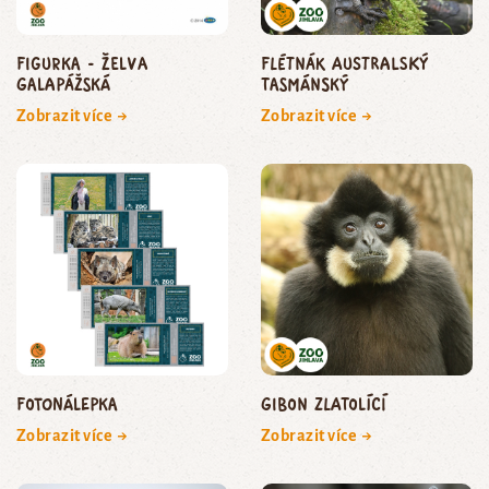
Figurka - želva
flétnák australský
galapážská
tasmánský
Zobrazit více →
Zobrazit více →
Fotonálepka
gibon zlatolící
Zobrazit více →
Zobrazit více →