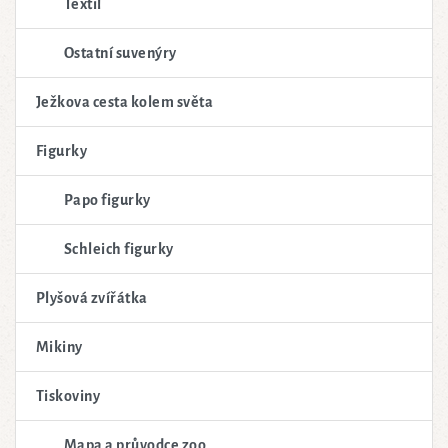
Textil
Ostatní suvenýry
Ježkova cesta kolem světa
Figurky
Papo figurky
Schleich figurky
Plyšová zvířátka
Mikiny
Tiskoviny
Mapa a průvodce zoo