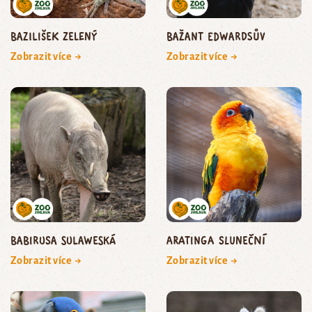
bazilišek zelený
bažant edwardsův
Zobrazit více →
Zobrazit více →
babirusa sulaweská
aratinga sluneční
Zobrazit více →
Zobrazit více →