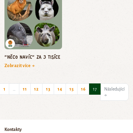
"Něco navíc" za 3 tisíce
Zobrazit více →
(current)
1
…
11
12
13
14
15
16
17
Následující
→
Kontakty