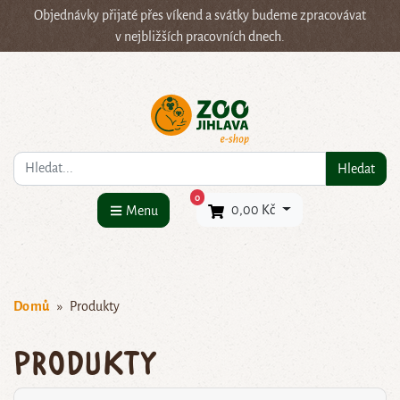
Objednávky přijaté přes víkend a svátky budeme zpracovávat
v nejbližších pracovních dnech.
Co hledáte?
Hledat
×
0
0,00 Kč
Menu
Domů
Produkty
Produkty