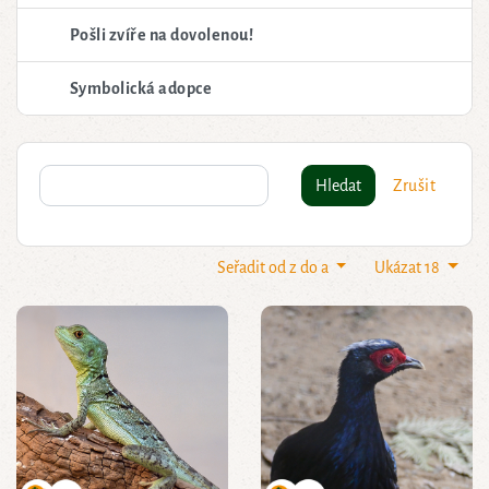
Pošli zvíře na dovolenou!
Symbolická adopce
Hledat
Zrušit
Seřadit od z do a
Ukázat 18