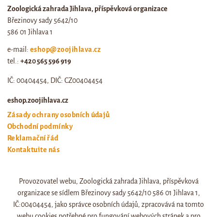
Zoologická zahrada Jihlava, příspěvková organizace
Březinovy sady 5642/10
586 01 Jihlava 1
e-mail:
eshop@zoojihlava.cz
tel.:
+420 565 596 919
IČ: 00404454, DIČ: CZ00404454
eshop.zoojihlava.cz
Zásady ochrany osobních údajů
Obchodní podmínky
Reklamační řád
Kontaktujte nás
Odstoupení od smlouvy
Provozovatel webu, Zoologická zahrada Jihlava, příspěvková
Web zoo jihlava
organizace se sídlem Březinovy sady 5642/10 586 01 Jihlava 1,
Otevírací doba a ceník
IČ:00404454, jako správce osobních údajů, zpracovává na tomto
webu cookies potřebné pro fungování webových stránek a pro