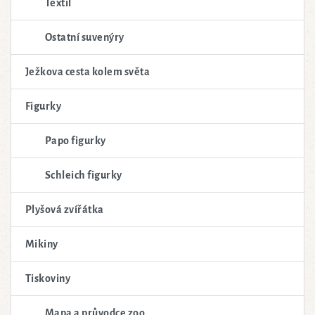
Textil
Ostatní suvenýry
Ježkova cesta kolem světa
Figurky
Papo figurky
Schleich figurky
Plyšová zvířátka
Mikiny
Tiskoviny
Mapa a průvodce zoo