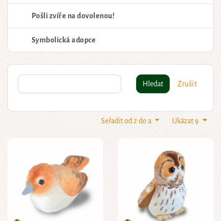
Pošli zvíře na dovolenou!
Symbolická adopce
Hledat
Zrušit
Seřadit od z do a
Ukázat 9