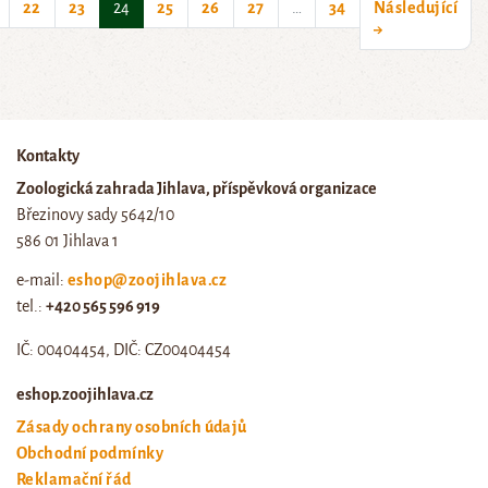
(current)
22
23
24
25
26
27
…
34
Následující
→
Kontakty
Zoologická zahrada Jihlava, příspěvková organizace
Březinovy sady 5642/10
586 01 Jihlava 1
e-mail:
eshop@zoojihlava.cz
tel.:
+420 565 596 919
IČ: 00404454, DIČ: CZ00404454
eshop.zoojihlava.cz
Zásady ochrany osobních údajů
Obchodní podmínky
Reklamační řád