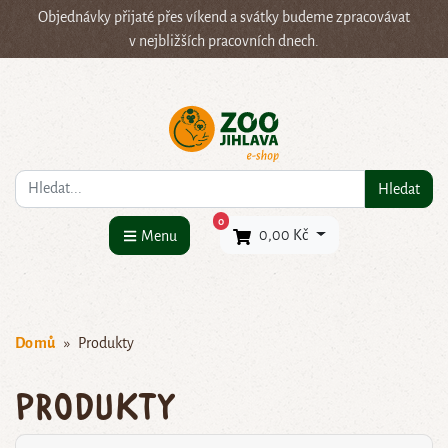
Objednávky přijaté přes víkend a svátky budeme zpracovávat
v nejbližších pracovních dnech.
Co hledáte?
Hledat
×
0
0,00 Kč
Menu
Domů
Produkty
Produkty