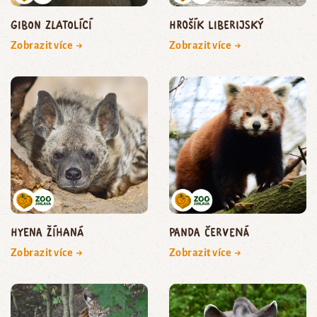
gibon zlatolící
hrošík liberijský
Zobrazit více →
Zobrazit více →
hyena žíhaná
panda červená
Zobrazit více →
Zobrazit více →