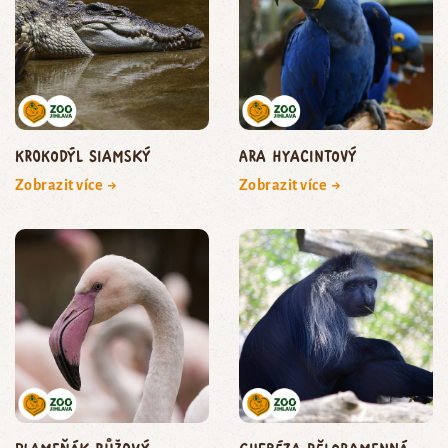
krokodýl siamský
ara hyacintový
Zobrazit více →
Zobrazit více →