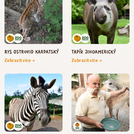
rys ostrovid karpatský
tapír jihoamerický
Zobrazit více →
Zobrazit více →