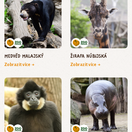
medvěd malajský
žirafa núbijská
Zobrazit více →
Zobrazit více →