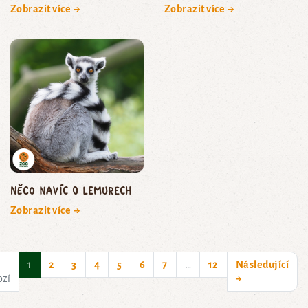
Zobrazit více →
Zobrazit více →
Něco navíc o lemurech
Zobrazit více →
(current)
1
2
3
4
5
6
7
…
12
Následující
ozí
→