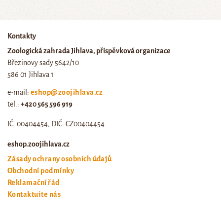
Kontakty
Zoologická zahrada Jihlava, příspěvková organizace
Březinovy sady 5642/10
586 01 Jihlava 1
e-mail:
eshop@zoojihlava.cz
tel.:
+420 565 596 919
IČ: 00404454, DIČ: CZ00404454
eshop.zoojihlava.cz
Zásady ochrany osobních údajů
Obchodní podmínky
Reklamační řád
Kontaktujte nás
Odstoupení od smlouvy