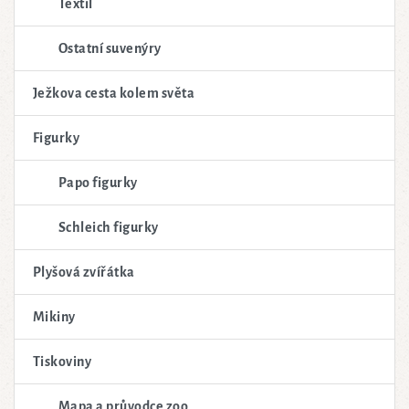
Textil
Ostatní suvenýry
Ježkova cesta kolem světa
Figurky
Papo figurky
Schleich figurky
Plyšová zvířátka
Mikiny
Tiskoviny
Mapa a průvodce zoo