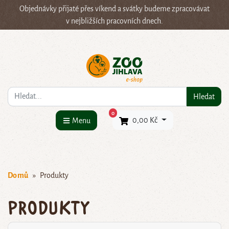
Objednávky přijaté přes víkend a svátky budeme zpracovávat
v nejbližších pracovních dnech.
Co hledáte?
Hledat
×
0
0,00 Kč
Menu
Domů
Produkty
Produkty