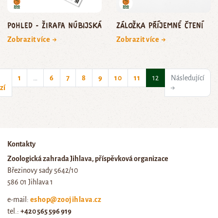
Pohled - žirafa núbijská
Záložka Příjemné čtení
Zobrazit více →
Zobrazit více →
(current)
1
…
6
7
8
9
10
11
12
Následující
zí
→
Kontakty
Zoologická zahrada Jihlava, příspěvková organizace
Březinovy sady 5642/10
586 01 Jihlava 1
e-mail:
eshop@zoojihlava.cz
tel.:
+420 565 596 919