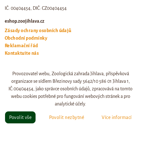
IČ: 00404454, DIČ: CZ00404454
eshop.zoojihlava.cz
Zásady ochrany osobních údajů
Obchodní podmínky
Reklamační řád
Kontaktujte nás
Odstoupení od smlouvy
Provozovatel webu, Zoologická zahrada Jihlava, příspěvková
Web zoo jihlava
organizace se sídlem Březinovy sady 5642/10 586 01 Jihlava 1,
Otevírací doba a ceník
IČ:00404454, jako správce osobních údajů, zpracovává na tomto
webu cookies potřebné pro fungování webových stránek a pro
analytické účely.
© eshop.zoojihlava.cz, vytvořil
Jiří Brychta
.
Povolit vše
Povolit nezbytné
Více informací