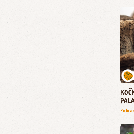
koč
pal
Zobraz