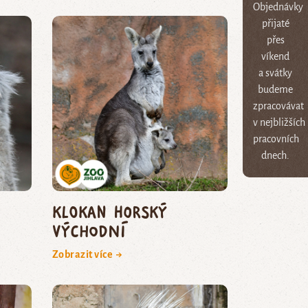
Objednávky
přijaté
přes
víkend
a svátky
budeme
zpracovávat
v nejbližších
pracovních
dnech.
Klokan horský
východní
Zobrazit více →