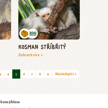
kosman stříbřitý
Zobrazit více →
(current)
3
4
5
6
7
8
9
Následující →
b zoo jihlava