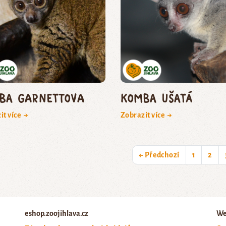
ba Garnettova
komba ušatá
it více →
Zobrazit více →
← Předchozí
1
2
eshop.zoojihlava.cz
We