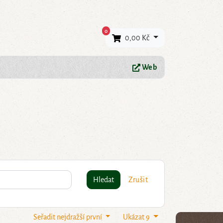
×
0
0,00 Kč
Web
Hledat
Zrušit
Seřadit nejdražší první
Ukázat 9