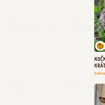
koč
krá
Zobraz