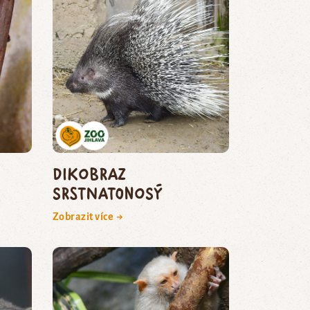
dikobraz
srstnatonosý
Zobrazit více →