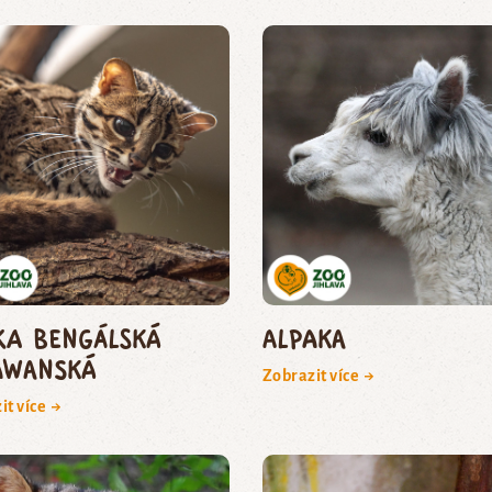
ka bengálská
Alpaka
awanská
Zobrazit více →
it více →