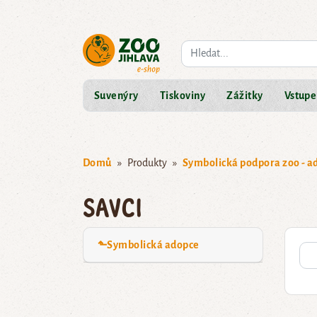
Co hledáte?
Suvenýry
Tiskoviny
Zážitky
Vstupe
Domů
Produkty
Symbolická podpora zoo - a
Savci
⬑Symbolická adopce