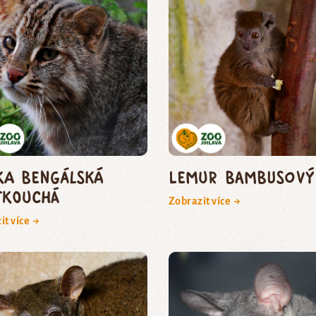
ka bengálská
lemur bambusový
tkouchá
Zobrazit více →
it více →