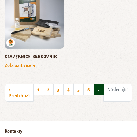
Stavebnice rehkovník
Zobrazit více →
(current)
←
1
2
3
4
5
6
7
Následující
Předchozí
→
Kontakty