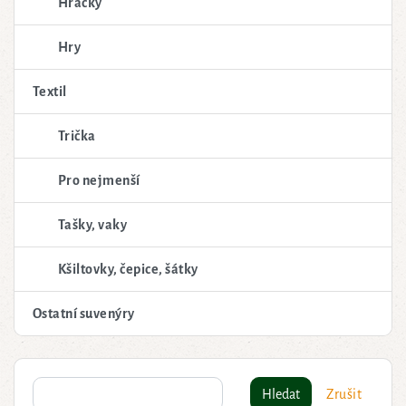
Hračky
Hry
Textil
Trička
Pro nejmenší
Tašky, vaky
Kšiltovky, čepice, šátky
Ostatní suvenýry
Hledat
Zrušit