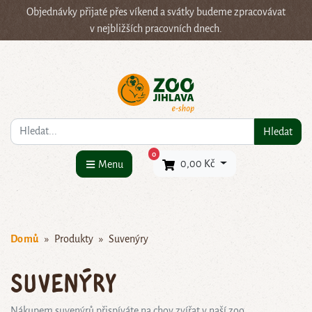
Objednávky přijaté přes víkend a svátky budeme zpracovávat
v nejbližších pracovních dnech.
Co hledáte?
Hledat
×
0
0,00 Kč
Menu
Domů
Produkty
Suvenýry
Suvenýry
Nákupem suvenýrů přispíváte na chov zvířat v naší zoo.