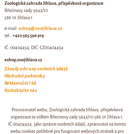
Zoologická zahrada Jihlava, příspěvková organizace
Březinovy sady 5642/10
586 01 Jihlava 1
e-mail:
eshop@zoojihlava.cz
tel.:
+420 565 596 919
IČ: 00404454, DIČ: CZ00404454
eshop.zoojihlava.cz
Zásady ochrany osobních údajů
Obchodní podmínky
Reklamační řád
Kontaktujte nás
Odstoupení od smlouvy
Provozovatel webu, Zoologická zahrada Jihlava, příspěvková
Web zoo jihlava
organizace se sídlem Březinovy sady 5642/10 586 01 Jihlava 1,
Otevírací doba a ceník
IČ:00404454, jako správce osobních údajů, zpracovává na tomto
webu cookies potřebné pro fungování webových stránek a pro