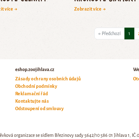
it více →
Zobrazit více →
(cur
← Předchozí
1
eshop.zoojihlava.cz
We
Zásady ochrany osobních údajů
Ot
Obchodní podmínky
Reklamační řád
Kontaktujte nás
Odstoupení od smlouvy
ěvková organizace se sídlem Březinovy sady 5642/10 586 01 Jihlava 1, IČ