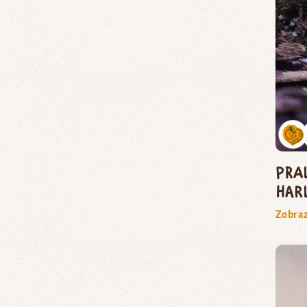
pra
har
Zobraz