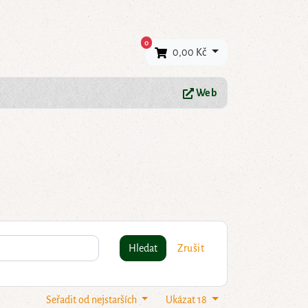
×
0
0,00 Kč
Web
Hledat
Zrušit
Seřadit od nejstarších
Ukázat 18