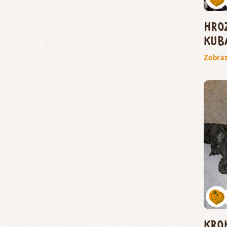
hro
kub
Zobraz
kro