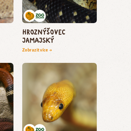
hroznýšovec
jamajský
Zobrazit více →