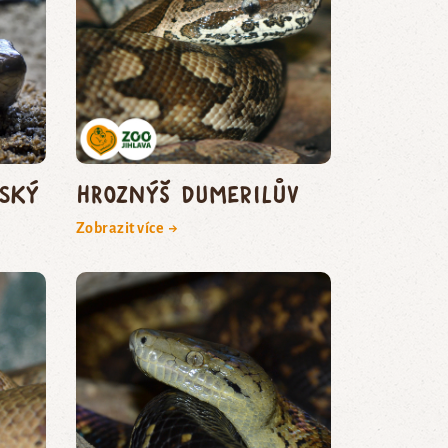
tský
hroznýš Dumerilův
Zobrazit více →