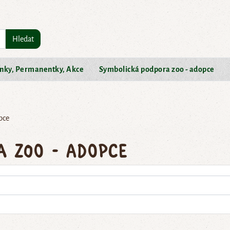
Hledat
nky, Permanentky, Akce
Symbolická podpora zoo - adopce
pce
a zoo - adopce