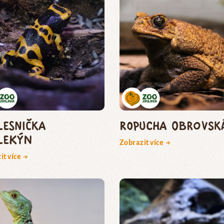
lesnička
ropucha obrovsk
lekýn
Zobrazit více →
it více →