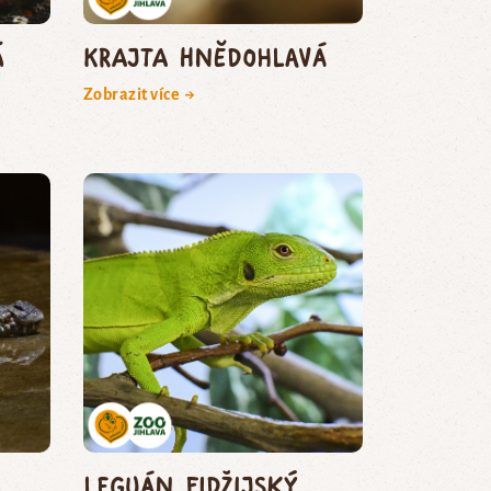
á
krajta hnědohlavá
Zobrazit více →
leguán fidžijský