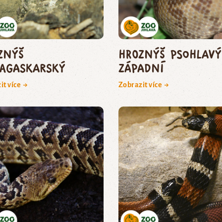
znýš
hroznýš psohlavý
agaskarský
západní
it více →
Zobrazit více →