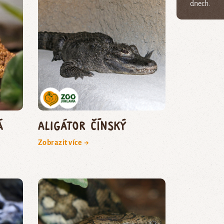
dnech.
á
aligátor čínský
Zobrazit více →