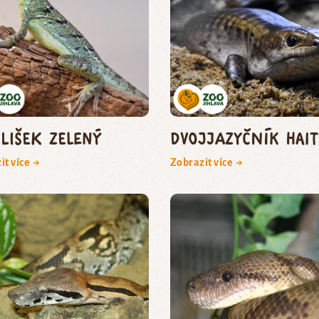
ilišek zelený
dvojjazyčník hai
it více →
Zobrazit více →