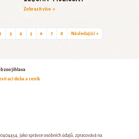
Zobrazit více →
rent)
2
3
4
5
6
7
8
Následující →
b zoo jihlava
evírací doba a ceník
:00404454, jako správce osobních údajů, zpracovává na