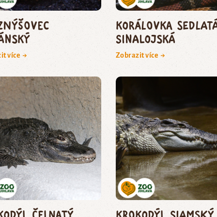
znýšovec
korálovka sedlat
ánský
sinalojská
it více →
Zobrazit více →
kodýl čelnatý
krokodýl siamský