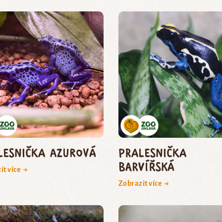
lesnička azurová
pralesnička
barvířská
it více →
Zobrazit více →