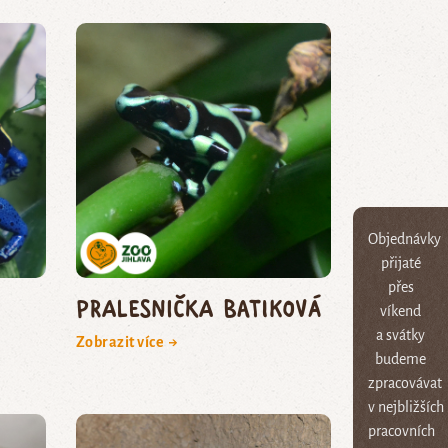
Objednávky
přijaté
přes
pralesnička batiková
víkend
a svátky
Zobrazit více →
budeme
zpracovávat
v nejbližších
pracovních