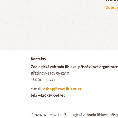
Zobraz
Kontakty
Zoologická zahrada Jihlava, příspěvková organizace
Březinovy sady 5642/10
586 01 Jihlava 1
e-mail:
eshop@zoojihlava.cz
tel.:
+420 565 596 919
IČ: 00404454, DIČ: CZ00404454
Provozovatel webu, Zoologická zahrada Jihlava, přísp