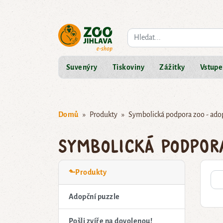
Co hledáte?
Suvenýry
Tiskoviny
Zážitky
Vstupe
Domů
Produkty
Symbolická podpora zoo - ado
Symbolická podpor
⬑Produkty
Adopční puzzle
Pošli zvíře na dovolenou!