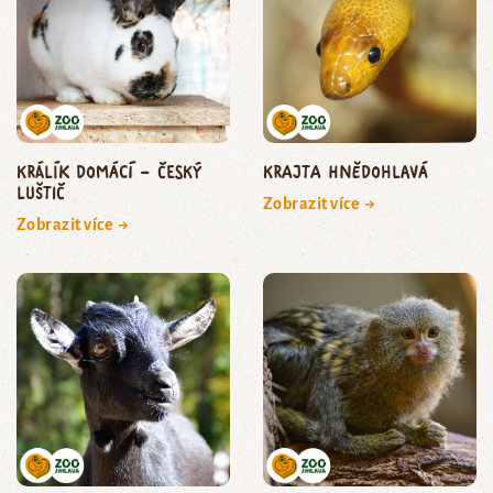
králík domácí – český
krajta hnědohlavá
luštič
Zobrazit více →
Zobrazit více →