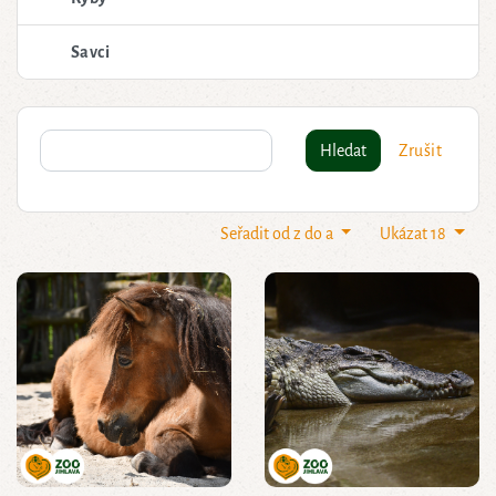
Savci
Hledat
Zrušit
Seřadit od z do a
Ukázat 18