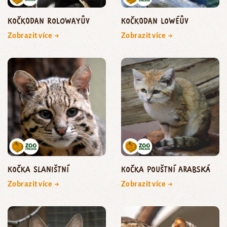
kočkodan Rolowayův
kočkodan Lowéův
Zobrazit více →
Zobrazit více →
kočka slaništní
kočka pouštní arabská
Zobrazit více →
Zobrazit více →