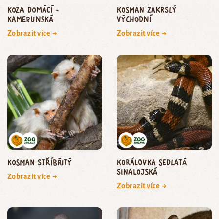
koza domácí -
kosman zakrslý
kamerunská
východní
Zobrazit více →
Zobrazit více →
kosman stříbřitý
korálovka sedlatá
sinalojská
Zobrazit více →
Zobrazit více →