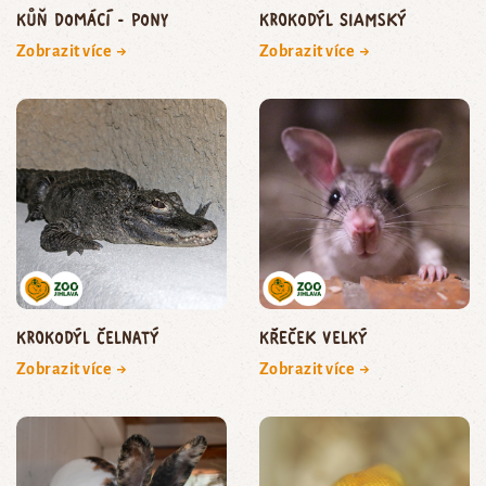
kůň domácí - pony
krokodýl siamský
Zobrazit více →
Zobrazit více →
krokodýl čelnatý
křeček velký
Zobrazit více →
Zobrazit více →