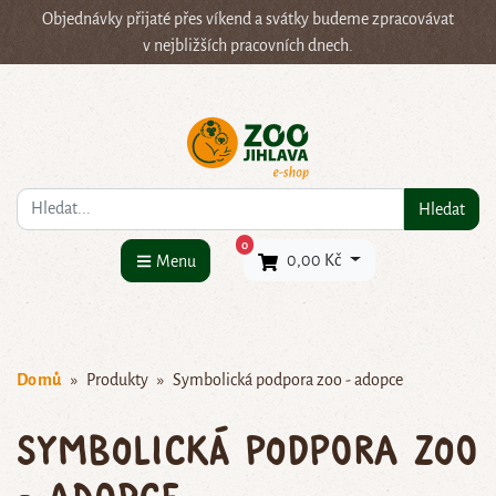
Objednávky přijaté přes víkend a svátky budeme zpracovávat
v nejbližších pracovních dnech.
Co hledáte?
Hledat
×
0
0,00 Kč
Menu
Domů
Produkty
Symbolická podpora zoo - adopce
Symbolická podpora zoo
- adopce