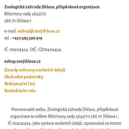
Zoologická zahrada Jihlava, příspěvková organizace
Březinovy sady 5642/10
586 01 Jihlava 1
e-mail:
eshop@zoojihlava.cz
tel.:
+420 565 596 919
IČ: 00404454, DIČ: CZ00404454
eshop.zoojihlava.cz
Zásady ochrany osobních údajů
Obchodní podmínky
Reklamační řád
Kontaktujte nás
Odstoupení od smlouvy
Provozovatel webu, Zoologická zahrada Jihlava, příspěvková
Web zoo jihlava
organizace se sídlem Březinovy sady 5642/10 586 01 Jihlava 1,
Otevírací doba a ceník
IČ:00404454, jako správce osobních údajů, zpracovává na tomto