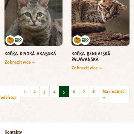
kočka divoká arabská
kočka bengálská
palawanská
Zobrazit více →
Zobrazit více →
(current)
1
2
3
4
5
6
7
8
Následující
ředchozí
→
Kontakty