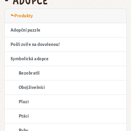
⬑Produkty
Adopční puzzle
Pošli zvíře na dovolenou!
Symbolická adopce
Bezobratlí
Obojživelníci
Plazi
Ptáci
Ryby