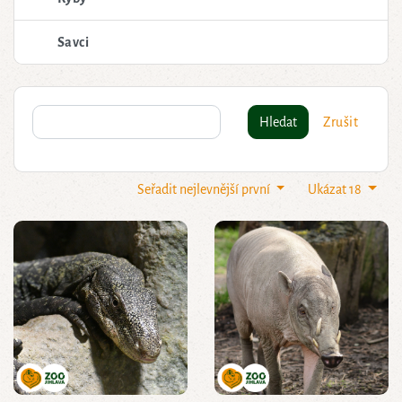
Savci
Hledat
Zrušit
Seřadit nejlevnější první
Ukázat 18