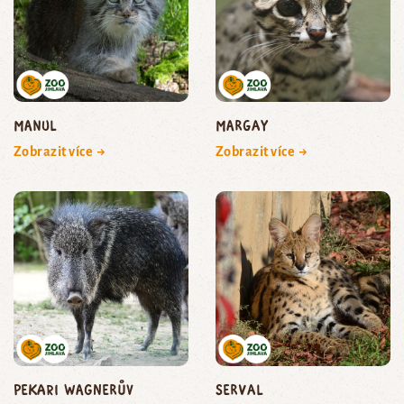
manul
margay
Zobrazit více →
Zobrazit více →
pekari Wagnerův
serval