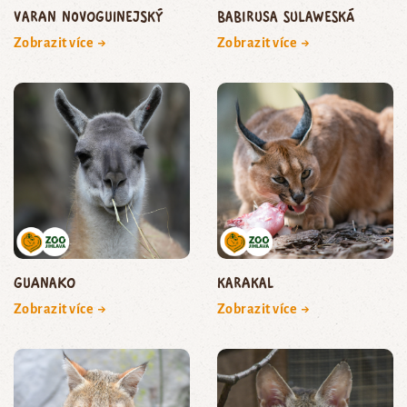
varan novoguinejský
babirusa sulaweská
Zobrazit více →
Zobrazit více →
guanako
karakal
Zobrazit více →
Zobrazit více →