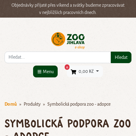
Objednávky přijaté přes víkend a svátky budeme zpracovávat
v nejbližších pracovních dnech.
Co hledáte?
Hledat
×
0
0,00 Kč
Menu
Domů
Produkty
Symbolická podpora zoo - adopce
Symbolická podpora zoo
- adopce