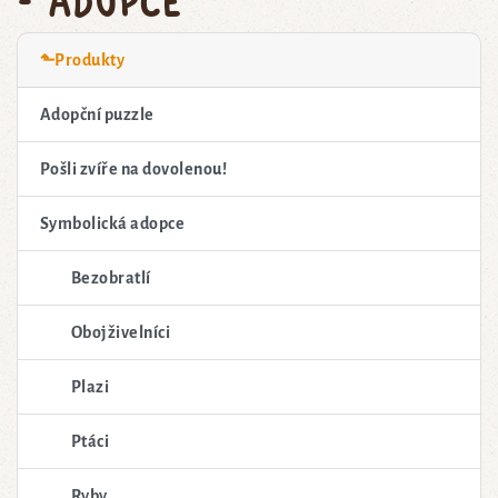
⬑Produkty
Adopční puzzle
Pošli zvíře na dovolenou!
Symbolická adopce
Bezobratlí
Obojživelníci
Plazi
Ptáci
Ryby