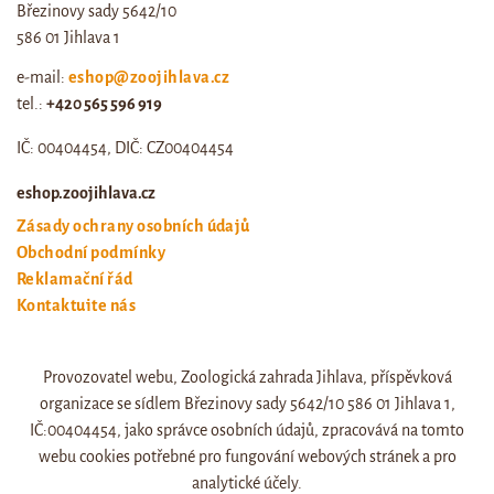
Březinovy sady 5642/10
586 01 Jihlava 1
e-mail:
eshop@zoojihlava.cz
tel.:
+420 565 596 919
IČ: 00404454, DIČ: CZ00404454
eshop.zoojihlava.cz
Zásady ochrany osobních údajů
Obchodní podmínky
Reklamační řád
Kontaktujte nás
Odstoupení od smlouvy
Provozovatel webu, Zoologická zahrada Jihlava, příspěvková
Web zoo jihlava
organizace se sídlem Březinovy sady 5642/10 586 01 Jihlava 1,
Otevírací doba a ceník
IČ:00404454, jako správce osobních údajů, zpracovává na tomto
webu cookies potřebné pro fungování webových stránek a pro
analytické účely.