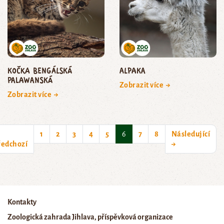
kočka bengálská
Alpaka
palawanská
Zobrazit více →
Zobrazit více →
(current)
1
2
3
4
5
6
7
8
Následující
ředchozí
→
Kontakty
Zoologická zahrada Jihlava, příspěvková organizace