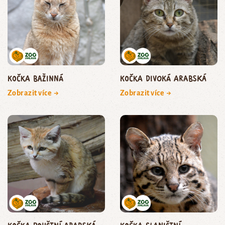
kočka bažinná
kočka divoká arabská
Zobrazit více →
Zobrazit více →