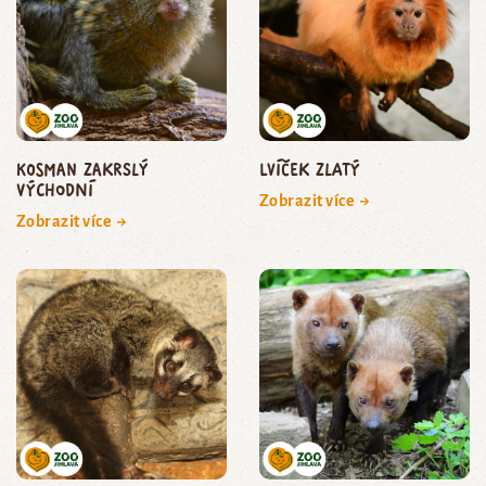
kosman zakrslý
lvíček zlatý
východní
Zobrazit více →
Zobrazit více →