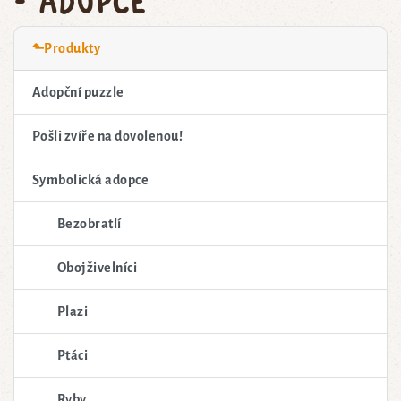
⬑Produkty
Adopční puzzle
Pošli zvíře na dovolenou!
Symbolická adopce
Bezobratlí
Obojživelníci
Plazi
Ptáci
Ryby