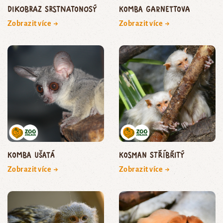
dikobraz srstnatonosý
komba Garnettova
Zobrazit více →
Zobrazit více →
komba ušatá
kosman stříbřitý
Zobrazit více →
Zobrazit více →