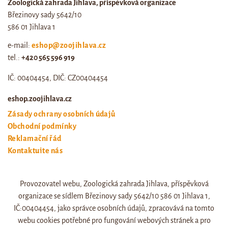
Zoologická zahrada Jihlava, příspěvková organizace
Březinovy sady 5642/10
586 01 Jihlava 1
e-mail:
eshop@zoojihlava.cz
tel.:
+420 565 596 919
IČ: 00404454, DIČ: CZ00404454
eshop.zoojihlava.cz
Zásady ochrany osobních údajů
Obchodní podmínky
Reklamační řád
Kontaktujte nás
Odstoupení od smlouvy
Provozovatel webu, Zoologická zahrada Jihlava, příspěvková
Web zoo jihlava
organizace se sídlem Březinovy sady 5642/10 586 01 Jihlava 1,
Otevírací doba a ceník
IČ:00404454, jako správce osobních údajů, zpracovává na tomto
webu cookies potřebné pro fungování webových stránek a pro