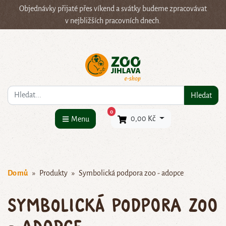
Objednávky přijaté přes víkend a svátky budeme zpracovávat
v nejbližších pracovních dnech.
Co hledáte?
Hledat
×
0
0,00 Kč
Menu
Domů
Produkty
Symbolická podpora zoo - adopce
Symbolická podpora zoo
- adopce