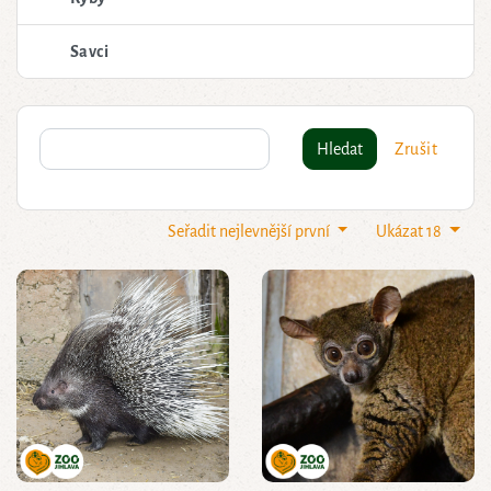
Savci
Hledat
Zrušit
Seřadit nejlevnější první
Ukázat 18