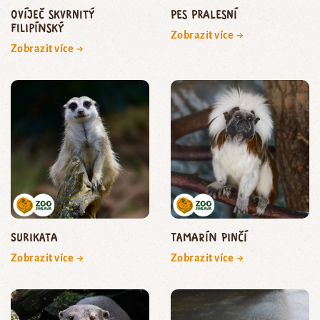
ovíječ skvrnitý
pes pralesní
filipínský
Zobrazit více →
Zobrazit více →
surikata
tamarín pinčí
Zobrazit více →
Zobrazit více →