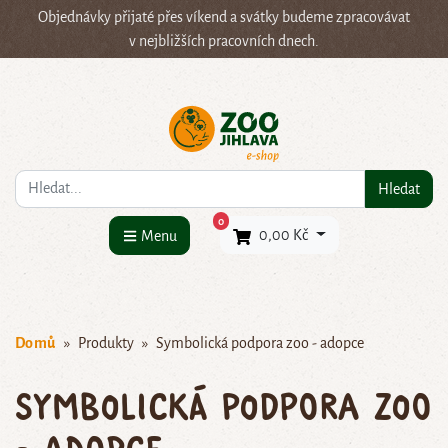
Objednávky přijaté přes víkend a svátky budeme zpracovávat
v nejbližších pracovních dnech.
Co hledáte?
Hledat
×
0
0,00 Kč
Menu
Domů
Produkty
Symbolická podpora zoo - adopce
Symbolická podpora zoo
- adopce