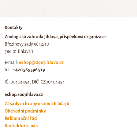
Kontakty
Zoologická zahrada Jihlava, příspěvková organizace
Březinovy sady 5642/10
586 01 Jihlava 1
e-mail:
eshop@zoojihlava.cz
tel.:
+420 565 596 919
IČ: 00404454, DIČ: CZ00404454
eshop.zoojihlava.cz
Zásady ochrany osobních údajů
Obchodní podmínky
Reklamační řád
Kontaktujte nás
Odstoupení od smlouvy