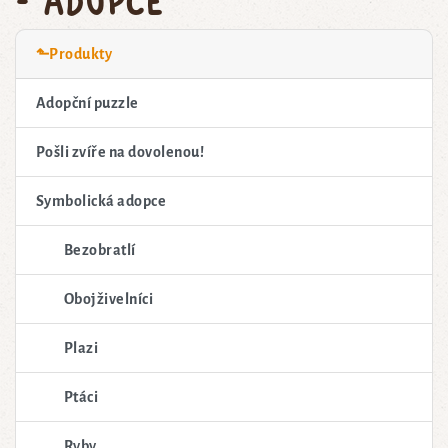
⬑Produkty
Adopční puzzle
Pošli zvíře na dovolenou!
Symbolická adopce
Bezobratlí
Obojživelníci
Plazi
Ptáci
Ryby