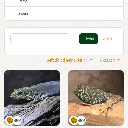
Savci
Hledat
Zrušit
Seřadit od nejnovějších
Ukázat 9