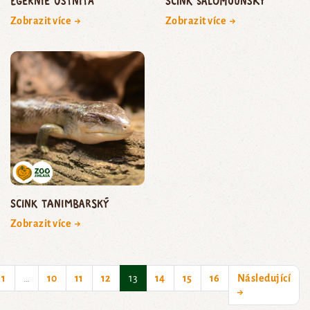
egernie ostnitá
scink šalomounský
Zobrazit více →
Zobrazit více →
scink tanimbarský
Zobrazit více →
(current)
1
…
10
11
12
13
14
15
16
Následující
→