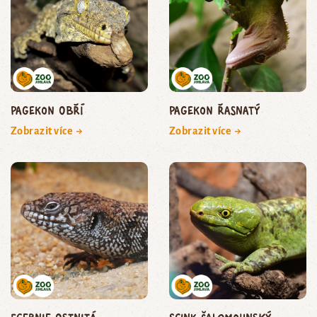
pagekon obří
pagekon řasnatý
Zobrazit více →
Zobrazit více →