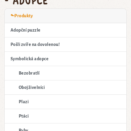
⬑Produkty
Adopční puzzle
Pošli zvíře na dovolenou!
Symbolická adopce
Bezobratlí
Obojživelníci
Plazi
Ptáci
Ryby