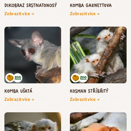
dikobraz srstnatonosý
komba Garnettova
Zobrazit více →
Zobrazit více →
komba ušatá
kosman stříbřitý
Zobrazit více →
Zobrazit více →