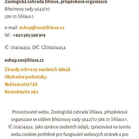
Zoologická zahrada Jihlava, příspěvková organizace
Březinovy sady 5642/10
586 01 Jihlava 1
e-mail:
eshop@zoojihlava.cz
tel.:
+420 565 596 919
IČ: 00404454, DIČ: CZ00404454
eshop.zoojihlava.cz
Zásady ochrany osobních údajů
Obchodní podmínky
Reklamační řád
Kontaktujte nás
Odstoupení od smlouvy
Provozovatel webu, Zoologická zahrada Jihlava, příspěvková
Web zoo jihlava
organizace se sídlem Březinovy sady 5642/10 586 01 Jihlava 1,
Otevírací doba a ceník
IČ:00404454, jako správce osobních údajů, zpracovává na tomto
webu cookies potřebné pro fungování webových stránek a pro