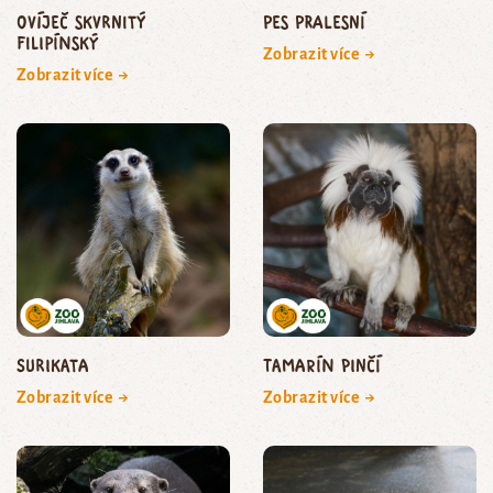
ovíječ skvrnitý
pes pralesní
filipínský
Zobrazit více →
Zobrazit více →
surikata
tamarín pinčí
Zobrazit více →
Zobrazit více →