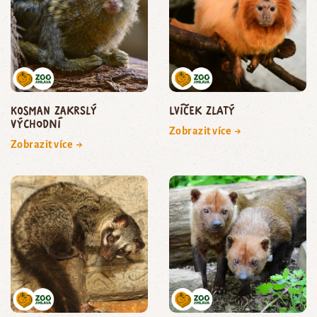
kosman zakrslý
lvíček zlatý
východní
Zobrazit více →
Zobrazit více →