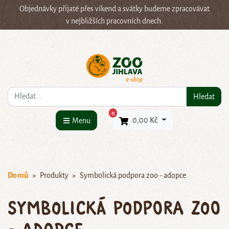
Objednávky přijaté přes víkend a svátky budeme zpracovávat
v nejbližších pracovních dnech.
Co hledáte?
Hledat
×
0
0,00 Kč
Menu
Domů
Produkty
Symbolická podpora zoo - adopce
Symbolická podpora zoo
- adopce