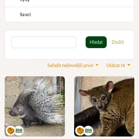
Savci
Hledat
Zrušit
Seřadit nejlevnější první
Ukázat 18