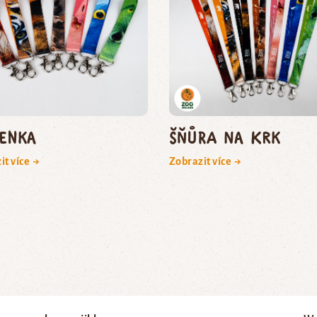
čenka
Šňůra na krk
it více →
Zobrazit více →