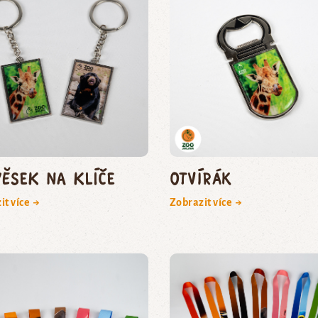
věsek na klíče
Otvírák
it více →
Zobrazit více →