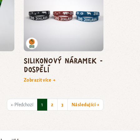
Silikonový náramek -
dospělí
Zobrazit více →
(current)
← Předchozí
1
2
3
Následující →