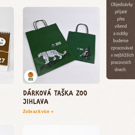
Objednávky
přijaté
přes
víkend
a svátky
budeme
zpracovávat
v nejbližších
pracovních
dnech.
Dárková taška Zoo
Jihlava
Zobrazit více →