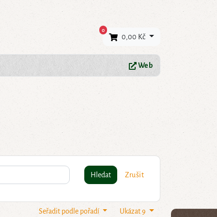
×
0
0,00 Kč
Web
Hledat
Zrušit
Seřadit podle pořadí
Ukázat 9