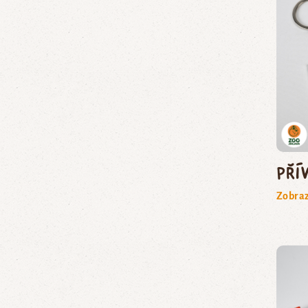
Pří
Zobraz