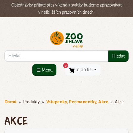
Objednávky přijaté přes víkend a svátky budeme zpracovávat
v nejbližších pracovních dnech.
Co hledáte?
Hledat
×
0
0,00 Kč
Menu
Domů
Produkty
Vstupenky, Permanentky, Akce
Akce
Akce