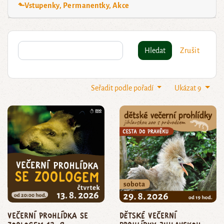
⬑Vstupenky, Permanentky, Akce
Hledat
Zrušit
Seřadit podle pořadí
Ukázat 9
Večerní prohlídka se
dětské večerní