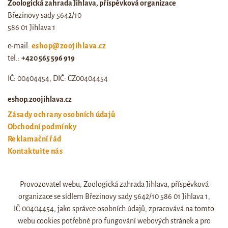
Zoologická zahrada Jihlava, příspěvková organizace
Březinovy sady 5642/10
586 01 Jihlava 1
e-mail:
eshop@zoojihlava.cz
tel.:
+420 565 596 919
IČ: 00404454, DIČ: CZ00404454
eshop.zoojihlava.cz
Zásady ochrany osobních údajů
Obchodní podmínky
Reklamační řád
Kontaktujte nás
Odstoupení od smlouvy
Provozovatel webu, Zoologická zahrada Jihlava, příspěvková
Web zoo jihlava
organizace se sídlem Březinovy sady 5642/10 586 01 Jihlava 1,
Otevírací doba a ceník
IČ:00404454, jako správce osobních údajů, zpracovává na tomto
webu cookies potřebné pro fungování webových stránek a pro