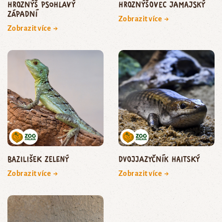
hroznýš psohlavý
hroznýšovec jamajský
západní
Zobrazit více →
Zobrazit více →
bazilišek zelený
dvojjazyčník haitský
Zobrazit více →
Zobrazit více →