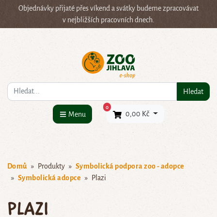
Objednávky přijaté přes víkend a svátky budeme zpracovávat
v nejbližších pracovních dnech.
Co hledáte?
Hledat
×
0
0,00 Kč
Menu
Domů
Produkty
Symbolická podpora zoo - adopce
Symbolická adopce
Plazi
Plazi