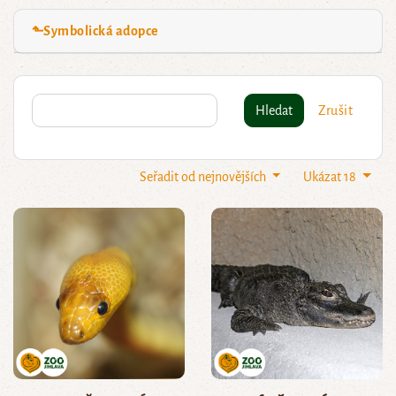
⬑Symbolická adopce
Hledat
Zrušit
Seřadit od nejnovějších
Ukázat 18