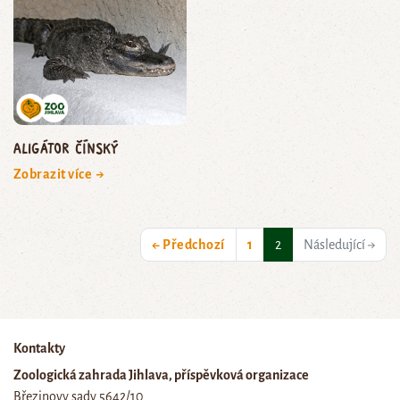
aligátor čínský
Zobrazit více →
(current)
← Předchozí
1
2
Následující →
Kontakty
Zoologická zahrada Jihlava, příspěvková organizace
Březinovy sady 5642/10