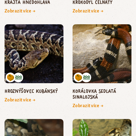
krajta hnědohlavá
krokodýl čelnatý
Zobrazit více →
Zobrazit více →
hroznýšovec kubánský
korálovka sedlatá
sinalojská
Zobrazit více →
Zobrazit více →