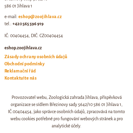
586 01 Jihlava 1
e-mail:
eshop@zoojihlava.cz
tel.:
+420 565 596 919
IČ: 00404454, DIČ: CZ00404454
eshop.zoojihlava.cz
Zásady ochrany osobních údajů
Obchodní podmínky
Reklamační řád
Kontaktujte nás
Odstoupení od smlouvy
Provozovatel webu, Zoologická zahrada Jihlava, příspěvková
Web zoo jihlava
organizace se sídlem Březinovy sady 5642/10 586 01 Jihlava 1,
Otevírací doba a ceník
IČ:00404454, jako správce osobních údajů, zpracovává na tomto
webu cookies potřebné pro fungování webových stránek a pro
analytické účely.
© eshop.zoojihlava.cz, vytvořil
Jiří Brychta
.