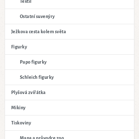
Textil
Ostatní suvenýry
Ježkova cesta kolem světa
Figurky
Papo figurky
Schleich figurky
Plyšová zvířátka
Mikiny
Tiskoviny
Mapa a průvodce zoo