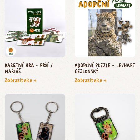
Karetní hra - Prší /
Adopční puzzle - levhart
Mariáš
cejlonský
Zobrazit více →
Zobrazit více →