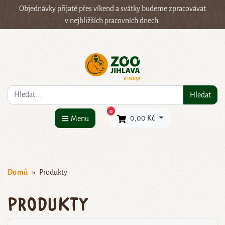
Objednávky přijaté přes víkend a svátky budeme zpracovávat
v nejbližších pracovních dnech.
Co hledáte?
Hledat
×
0
0,00 Kč
Menu
Domů
Produkty
Produkty