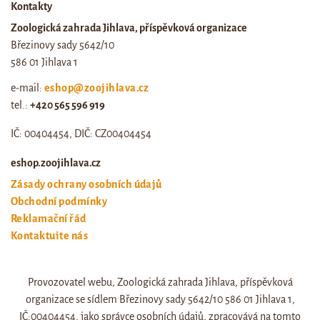
Kontakty
Zoologická zahrada Jihlava, příspěvková organizace
Březinovy sady 5642/10
586 01 Jihlava 1
e-mail:
eshop@zoojihlava.cz
tel.:
+420 565 596 919
IČ: 00404454, DIČ: CZ00404454
eshop.zoojihlava.cz
Zásady ochrany osobních údajů
Obchodní podmínky
Reklamační řád
Kontaktujte nás
Odstoupení od smlouvy
Provozovatel webu, Zoologická zahrada Jihlava, příspěvková
Web zoo jihlava
organizace se sídlem Březinovy sady 5642/10 586 01 Jihlava 1,
Otevírací doba a ceník
IČ:00404454, jako správce osobních údajů, zpracovává na tomto