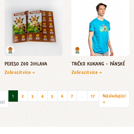
Pexeso Zoo Jihlava
Tričko Kukang - pánské
Zobrazit více →
Zobrazit více →
(current)
1
2
3
4
5
6
7
…
17
Následující
ozí
→