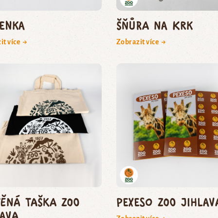
čenka
Šňůra na krk
it více →
Zobrazit více →
těná taška Zoo
Pexeso Zoo Jihlav
lava