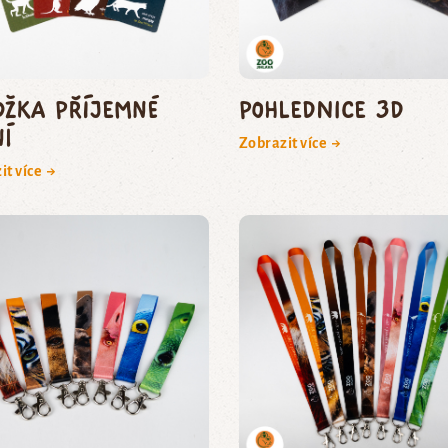
ožka Příjemné
Pohlednice 3D
ní
Zobrazit více →
it více →