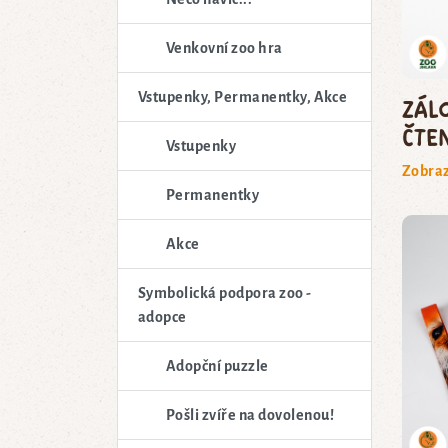
Venkovní zoo hra
Vstupenky, Permanentky, Akce
Zál
čte
Vstupenky
Zobraz
Permanentky
Akce
Symbolická podpora zoo -
adopce
Adopční puzzle
Pošli zvíře na dovolenou!