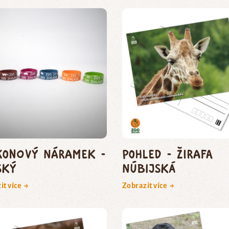
ikonový náramek -
Pohled - žirafa
ský
núbijská
it více →
Zobrazit více →