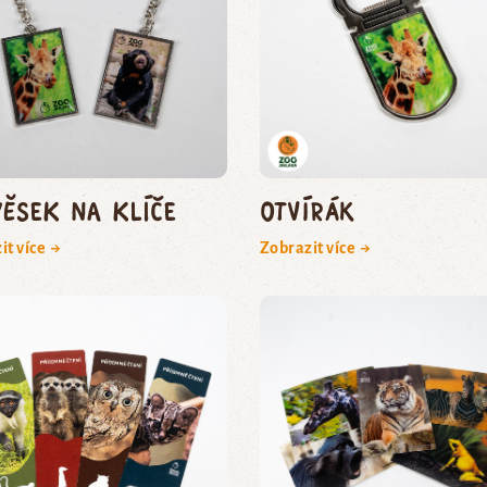
věsek na klíče
Otvírák
it více →
Zobrazit více →