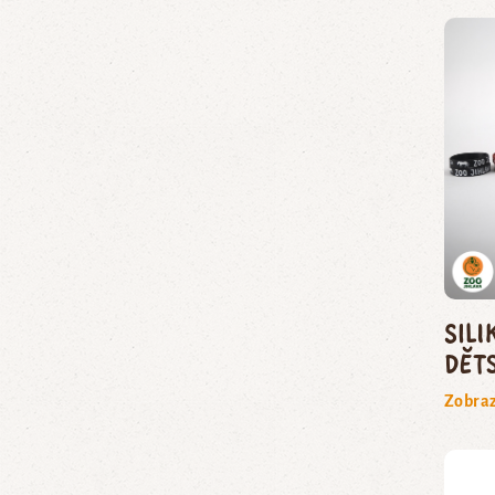
Sil
dět
Zobraz