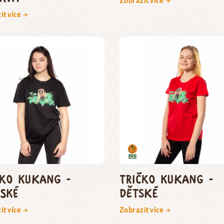
Zobrazit více →
it více →
čko Kukang -
Tričko Kukang -
ské
dětské
it více →
Zobrazit více →