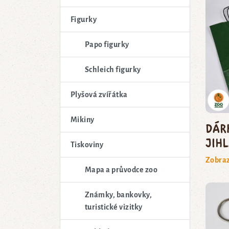
Figurky
Papo figurky
Schleich figurky
Plyšová zvířátka
Mikiny
Dár
Jih
Tiskoviny
Zobraz
Mapa a průvodce zoo
Známky, bankovky,
turistické vizitky