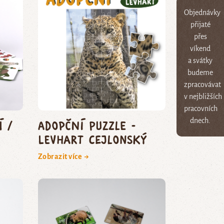
Objednávky
přijaté
přes
víkend
a svátky
budeme
zpracovávat
v nejbližších
pracovních
dnech.
í /
Adopční puzzle -
levhart cejlonský
Zobrazit více →