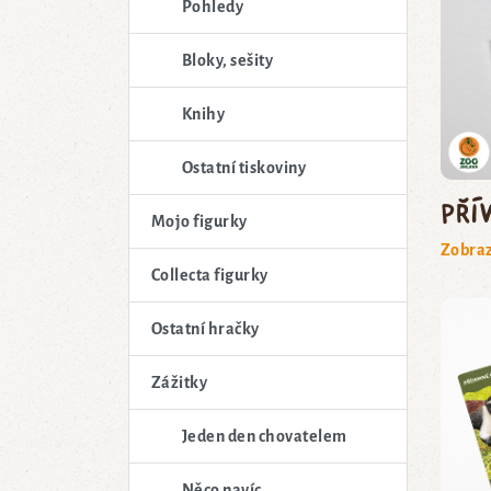
Pohledy
Bloky, sešity
Knihy
Ostatní tiskoviny
Pří
Mojo figurky
Zobraz
Collecta figurky
Ostatní hračky
Zážitky
Jeden den chovatelem
Něco navíc...