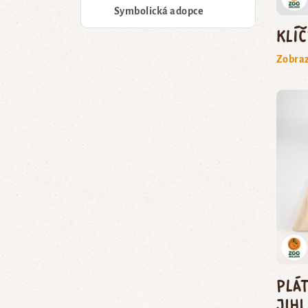
Symbolická adopce
Klí
Zobraz
Plá
Jih