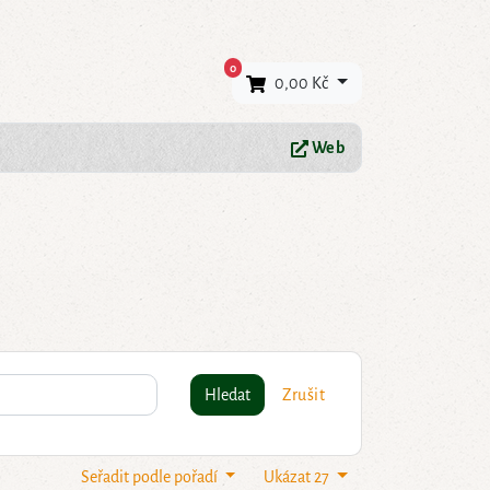
×
0
0,00 Kč
Web
Hledat
Zrušit
Seřadit podle pořadí
Ukázat 27