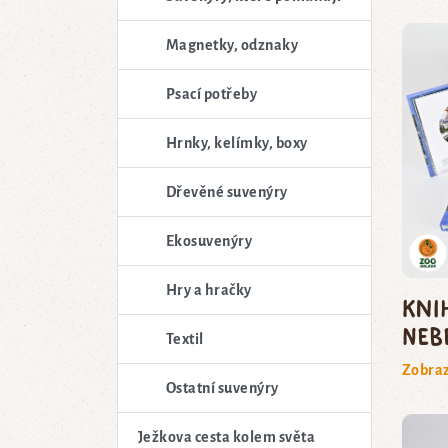
Magnetky, odznaky
Psací potřeby
Hrnky, kelímky, boxy
Dřevěné suvenýry
Ekosuvenýry
Hry a hračky
Kni
neb
Textil
Zobraz
Ostatní suvenýry
Ježkova cesta kolem světa