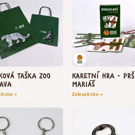
ková taška Zoo
Karetní hra - Prš
lava
Mariáš
it více →
Zobrazit více →