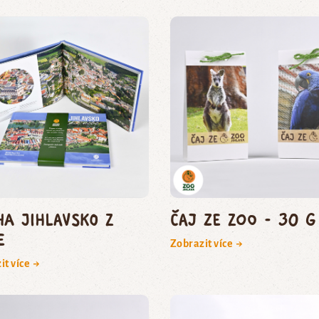
ha Jihlavsko z
Čaj ze zoo - 30 g
e
Zobrazit více →
it více →