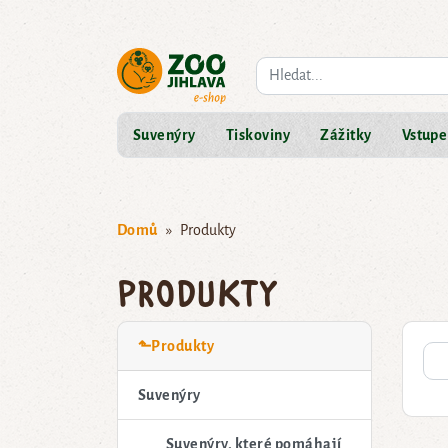
Co hledáte?
Suvenýry
Tiskoviny
Zážitky
Vstupe
Domů
Produkty
Produkty
⬑Produkty
Suvenýry
Suvenýry, které pomáhají