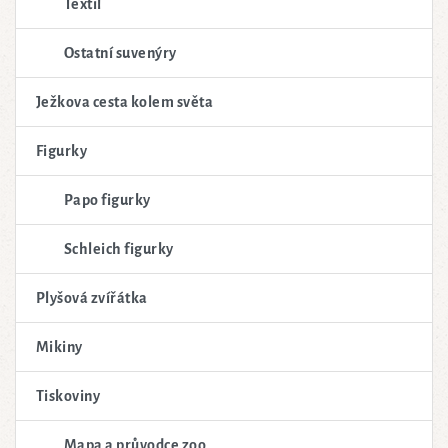
Textil
Ostatní suvenýry
Ježkova cesta kolem světa
Figurky
Papo figurky
Schleich figurky
Plyšová zvířátka
Mikiny
Tiskoviny
Mapa a průvodce zoo