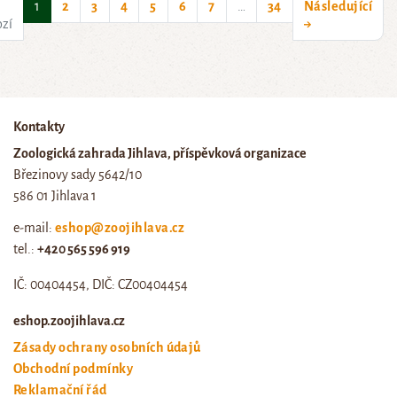
(current)
1
2
3
4
5
6
7
…
34
Následující
ozí
→
Kontakty
Zoologická zahrada Jihlava, příspěvková organizace
Březinovy sady 5642/10
586 01 Jihlava 1
e-mail:
eshop@zoojihlava.cz
tel.:
+420 565 596 919
IČ: 00404454, DIČ: CZ00404454
eshop.zoojihlava.cz
Zásady ochrany osobních údajů
Obchodní podmínky
Reklamační řád