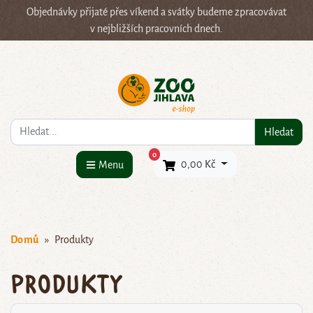
Objednávky přijaté přes víkend a svátky budeme zpracovávat
v nejbližších pracovních dnech.
Co hledáte?
Hledat
×
0
0,00 Kč
Menu
Domů
Produkty
Produkty