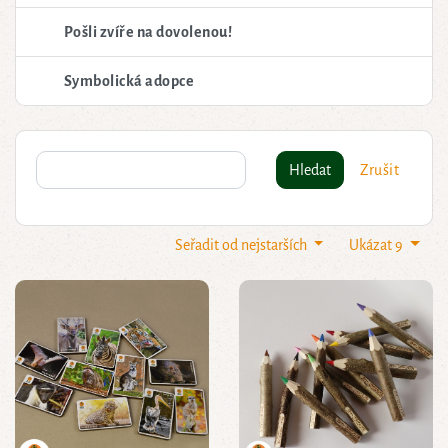
Pošli zvíře na dovolenou!
Symbolická adopce
Hledat
Zrušit
Seřadit od nejstarších
Ukázat 9