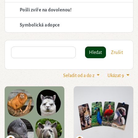
Pošli zvíře na dovolenou!
Symbolická adopce
Hledat
Zrušit
Seřadit od a do z
Ukázat 9