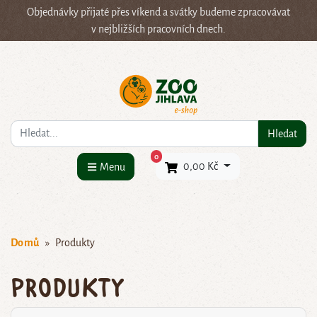
Objednávky přijaté přes víkend a svátky budeme zpracovávat
v nejbližších pracovních dnech.
Co hledáte?
Hledat
×
0
0,00 Kč
Menu
Domů
Produkty
Produkty