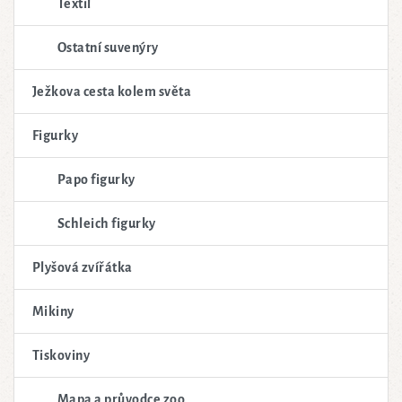
Textil
Ostatní suvenýry
Ježkova cesta kolem světa
Figurky
Papo figurky
Schleich figurky
Plyšová zvířátka
Mikiny
Tiskoviny
Mapa a průvodce zoo