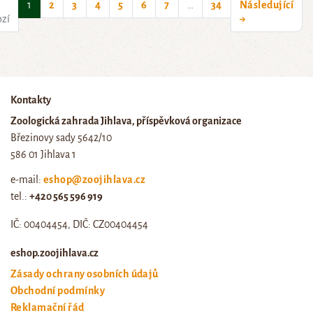
(current)
1
2
3
4
5
6
7
…
34
Následující
ozí
→
Kontakty
Zoologická zahrada Jihlava, příspěvková organizace
Březinovy sady 5642/10
586 01 Jihlava 1
e-mail:
eshop@zoojihlava.cz
tel.:
+420 565 596 919
IČ: 00404454, DIČ: CZ00404454
eshop.zoojihlava.cz
Zásady ochrany osobních údajů
Obchodní podmínky
Reklamační řád