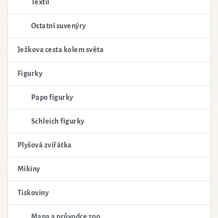
Textil
Ostatní suvenýry
Ježkova cesta kolem světa
Figurky
Papo figurky
Schleich figurky
Plyšová zvířátka
Mikiny
Tiskoviny
Mapa a průvodce zoo