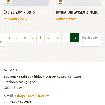
Čaj ze zoo - 30 g
Kniha Jihlavsko z nebe
Zobrazit více →
Zobrazit více →
(current)
1
…
6
7
8
9
10
11
12
Následující
zí
→
Kontakty
Zoologická zahrada Jihlava, příspěvková organizace
Březinovy sady 5642/10
586 01 Jihlava 1
e-mail:
eshop@zoojihlava.cz
tel.:
+420 565 596 919