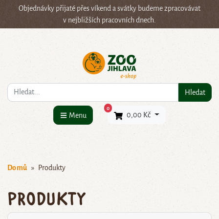
Objednávky přijaté přes víkend a svátky budeme zpracovávat
v nejbližších pracovních dnech.
Co hledáte?
Hledat
×
0
0,00 Kč
Menu
Domů
Produkty
Produkty