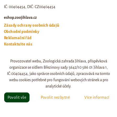
IČ: 00404454, DIČ: CZ00404454
eshop.zoojihlava.cz
Zásady ochrany osobních údajů
Obchodní podmínky
Reklamační řád
Kontaktujte nás
Odstoupení od smlouvy
Provozovatel webu, Zoologická zahrada Jihlava, příspěvková
Web zoo jihlava
organizace se sídlem Březinovy sady 5642/10 586 01 Jihlava 1,
Otevírací doba a ceník
IČ:00404454, jako správce osobních údajů, zpracovává na tomto
webu cookies potřebné pro fungování webových stránek a pro
analytické účely.
© eshop.zoojihlava.cz, vytvořil
Jiří Brychta
.
Povolit vše
Povolit nezbytné
Více informací