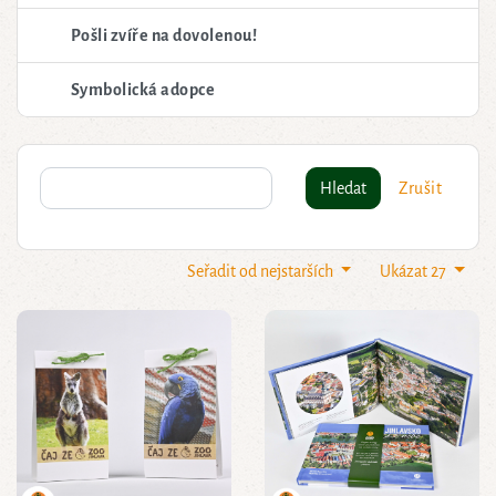
Pošli zvíře na dovolenou!
Symbolická adopce
Hledat
Zrušit
Seřadit od nejstarších
Ukázat 27