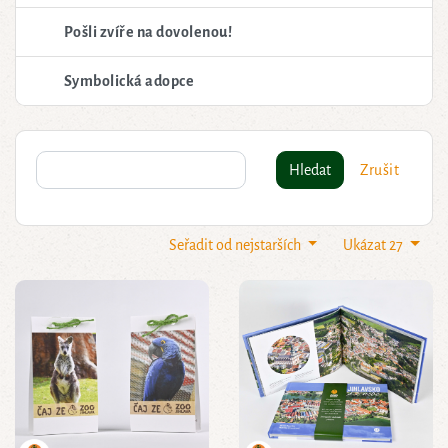
Pošli zvíře na dovolenou!
Symbolická adopce
Hledat
Zrušit
Seřadit od nejstarších
Ukázat 27