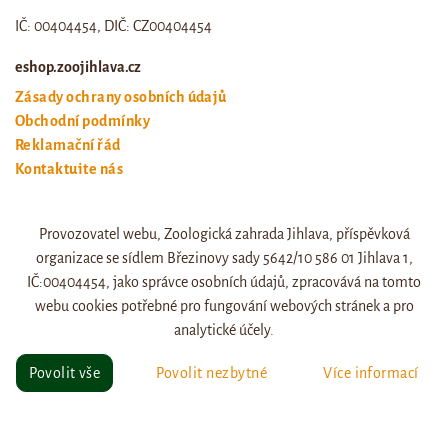
IČ: 00404454, DIČ: CZ00404454
eshop.zoojihlava.cz
Zásady ochrany osobních údajů
Obchodní podmínky
Reklamační řád
Kontaktujte nás
Odstoupení od smlouvy
Provozovatel webu, Zoologická zahrada Jihlava, příspěvková
Web zoo jihlava
organizace se sídlem Březinovy sady 5642/10 586 01 Jihlava 1,
Otevírací doba a ceník
IČ:00404454, jako správce osobních údajů, zpracovává na tomto
webu cookies potřebné pro fungování webových stránek a pro
analytické účely.
© eshop.zoojihlava.cz, vytvořil
Jiří Brychta
.
Povolit vše
Povolit nezbytné
Více informací