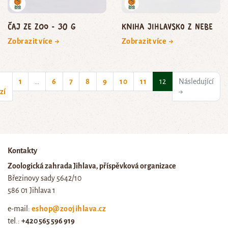
Čaj ze zoo - 30 g
Kniha Jihlavsko z nebe
Zobrazit více →
Zobrazit více →
(current)
1
…
6
7
8
9
10
11
12
Následující
zí
→
Kontakty
Zoologická zahrada Jihlava, příspěvková organizace
Březinovy sady 5642/10
586 01 Jihlava 1
e-mail:
eshop@zoojihlava.cz
tel.:
+420 565 596 919