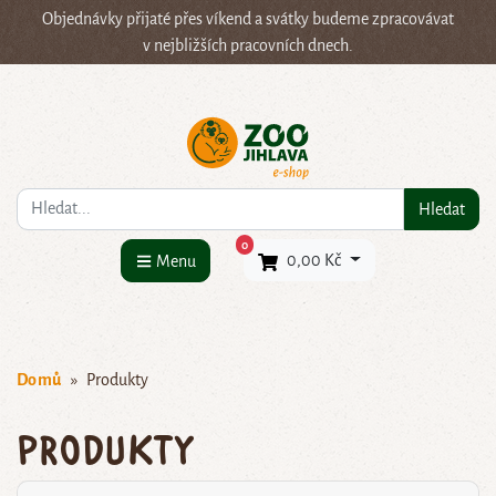
Objednávky přijaté přes víkend a svátky budeme zpracovávat
v nejbližších pracovních dnech.
Co hledáte?
Hledat
×
0
0,00 Kč
Menu
Domů
Produkty
Produkty