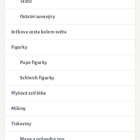
Textil
Ostatní suvenýry
Ježkova cesta kolem světa
Figurky
Papo figurky
Schleich figurky
Plyšová zvířátka
Mikiny
Tiskoviny
Mapa a průvodce zoo