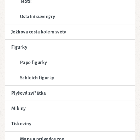
Textil
Ostatní suvenýry
Ježkova cesta kolem světa
Figurky
Papo figurky
Schleich figurky
Plyšová zvířátka
Mikiny
Tiskoviny
Mapa a průvodce zoo