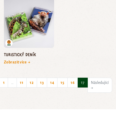
Turistický deník
Zobrazit více →
(current)
1
…
11
12
13
14
15
16
17
Následující
→