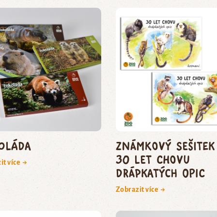
oláda
Známkový sešitek
30 let chovu
it více →
drápkatých opic
Zobrazit více →