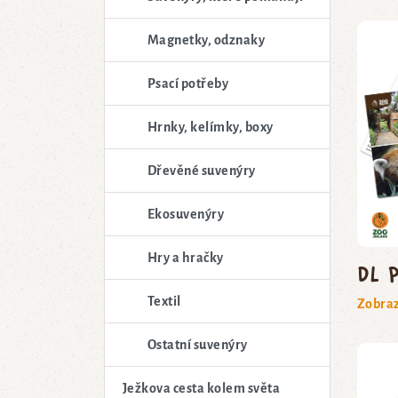
Magnetky, odznaky
Psací potřeby
Hrnky, kelímky, boxy
Dřevěné suvenýry
Ekosuvenýry
Hry a hračky
DL 
Textil
Zobraz
Ostatní suvenýry
Ježkova cesta kolem světa