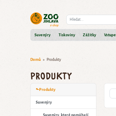
Co hledáte?
Suvenýry
Tiskoviny
Zážitky
Vstupe
Domů
Produkty
Produkty
⬑Produkty
Suvenýry
Suvenýry, které pomáhají