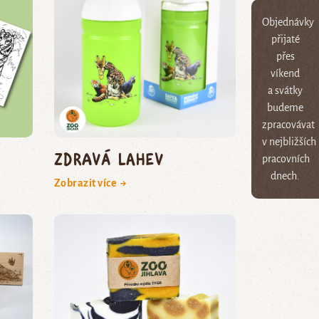
Objednávky
přijaté
přes
víkend
a svátky
budeme
zpracovávat
v nejbližších
Zdravá lahev
pracovních
dnech.
Zobrazit více →