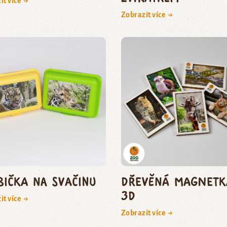
it více →
Zobrazit více →
bička na svačinu
Dřevěná magnetk
3D
it více →
Zobrazit více →