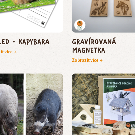
led - kapybara
Gravírovaná
magnetka
it více →
Zobrazit více →