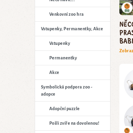
Venkovní zoo hra
Něc
Vstupenky, Permanentky, Akce
pra
bab
Vstupenky
Zobraz
Permanentky
Akce
Symbolická podpora zoo -
adopce
Adopční puzzle
Pošli zvíře na dovolenou!