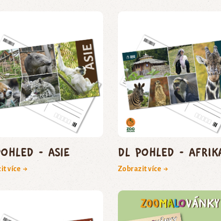
pohled - Asie
DL pohled - Afrik
it více →
Zobrazit více →