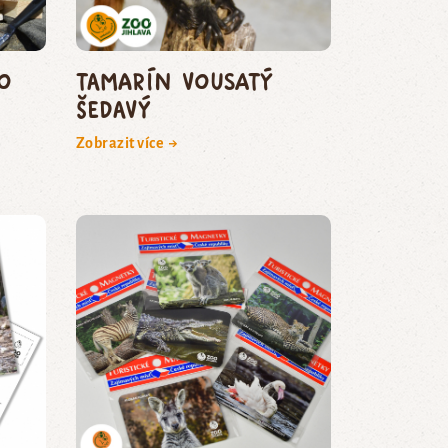
o
Tamarín vousatý
šedavý
Zobrazit více →