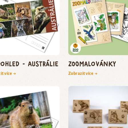
pohled - Austrálie
Zoomalovánky
it více →
Zobrazit více →