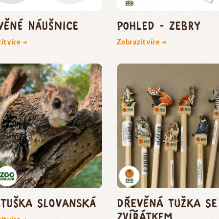
věné náušnice
Pohled - zebry
it více →
Zobrazit více →
etuška slovanská
Dřevěná tužka se
zvířátkem