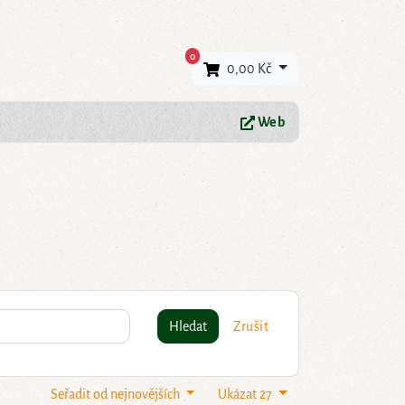
×
0
0,00 Kč
Web
Hledat
Zrušit
Seřadit od nejnovějších
Ukázat 27