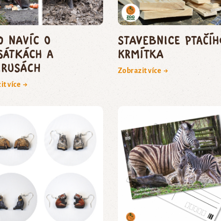
o navíc o
Stavebnice ptačíh
sátkách a
krmítka
irusách
Zobrazit více →
it více →