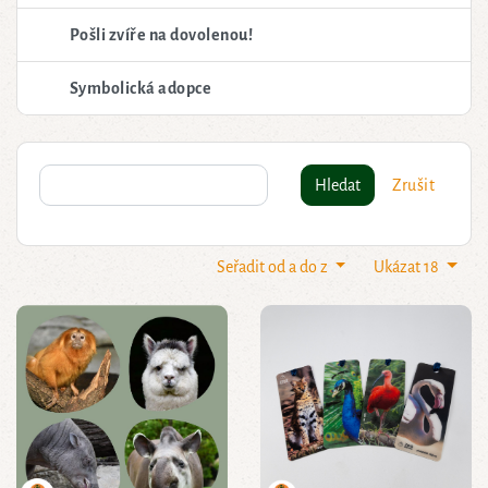
Pošli zvíře na dovolenou!
Symbolická adopce
Hledat
Zrušit
Seřadit od a do z
Ukázat 18