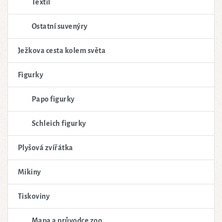
Textil
Ostatní suvenýry
Ježkova cesta kolem světa
Figurky
Papo figurky
Schleich figurky
Plyšová zvířátka
Mikiny
Tiskoviny
Mapa a průvodce zoo