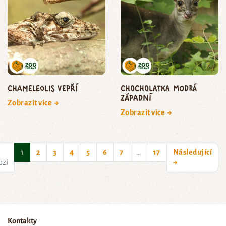
chameleolis vepří
Chocholatka modrá
západní
Zobrazit více →
Zobrazit více →
(current)
1
2
3
4
5
6
7
…
17
Následující
ozí
→
Kontakty