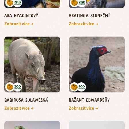
ara hyacintový
aratinga sluneční
Zobrazit více →
Zobrazit více →
babirusa sulaweská
bažant edwardsův
Zobrazit více →
Zobrazit více →