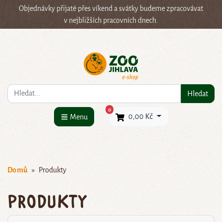
Objednávky přijaté přes víkend a svátky budeme zpracovávat
v nejbližších pracovních dnech.
Co hledáte?
Hledat
×
0
0,00 Kč
Menu
Domů
Produkty
Produkty