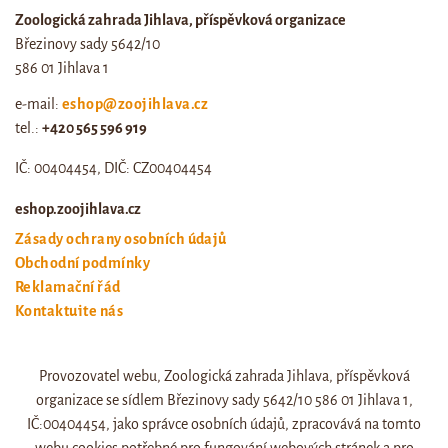
Zoologická zahrada Jihlava, příspěvková organizace
Březinovy sady 5642/10
586 01 Jihlava 1
e-mail:
eshop@zoojihlava.cz
tel.:
+420 565 596 919
IČ: 00404454, DIČ: CZ00404454
eshop.zoojihlava.cz
Zásady ochrany osobních údajů
Obchodní podmínky
Reklamační řád
Kontaktujte nás
Odstoupení od smlouvy
Provozovatel webu, Zoologická zahrada Jihlava, příspěvková
Web zoo jihlava
organizace se sídlem Březinovy sady 5642/10 586 01 Jihlava 1,
Otevírací doba a ceník
IČ:00404454, jako správce osobních údajů, zpracovává na tomto