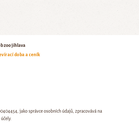
b zoo jihlava
evírací doba a ceník
:00404454, jako správce osobních údajů, zpracovává na
účely.