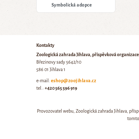
Symbolická adopce
Kontakty
Zoologická zahrada Jihlava, příspěvková organizace
Březinovy sady 5642/10
586 01 Jihlava 1
e-mail:
eshop@zoojihlava.cz
tel.:
+420 565 596 919
IČ: 00404454, DIČ: CZ00404454
Provozovatel webu, Zoologická zahrada Jihlava, přísp
tomto