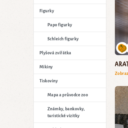
Figurky
Papo figurky
Schleich figurky
Plyšová zvířátka
ara
Mikiny
Zobraz
Tiskoviny
Mapa a průvodce zoo
Známky, bankovky,
turistické vizitky