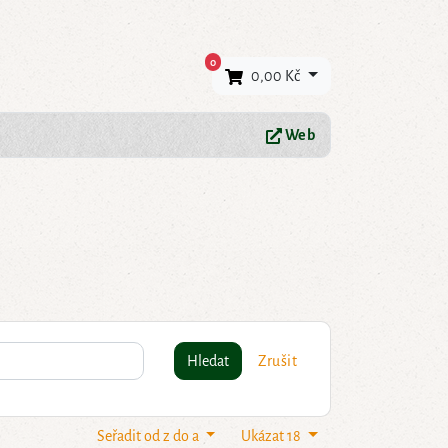
×
0
0,00 Kč
Web
Hledat
Zrušit
Seřadit od z do a
Ukázat 18