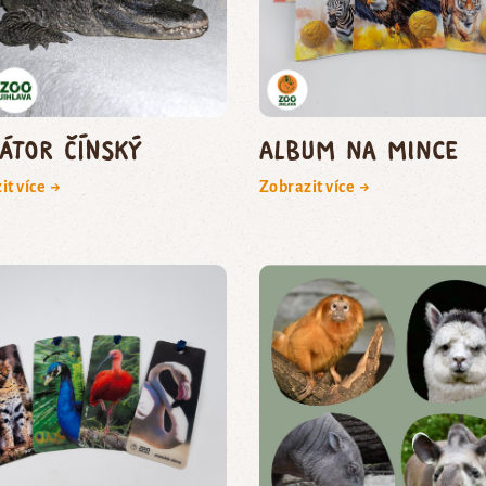
gátor čínský
Album na mince
it více →
Zobrazit více →