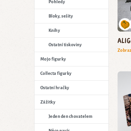
Pohledy
Bloky, sešity
Knihy
ali
Ostatní tiskoviny
Zobraz
Mojo figurky
Collecta figurky
Ostatní hračky
Zážitky
Jeden den chovatelem
Něco navíc...