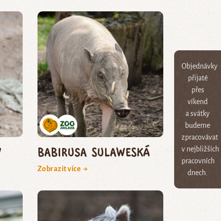
Objednávky
přijaté
přes
víkend
a svátky
budeme
zpracovávat
v
babirusa sulaweská
v nejbližších
pracovních
Zobrazit více →
dnech.