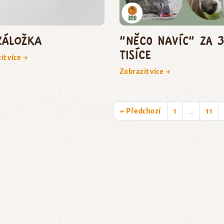
záložka
"Něco navíc" za 
tisíce
it více →
Zobrazit více →
← Předchozí
1
…
11