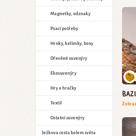
Magnetky, odznaky
Psací potřeby
Hrnky, kelímky, boxy
Dřevěné suvenýry
Ekosuvenýry
Hry a hračky
baz
Textil
Zobraz
Ostatní suvenýry
Ježkova cesta kolem světa