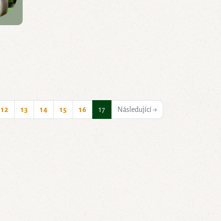
3
(current)
12
13
14
15
16
17
Následující →