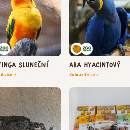
tinga sluneční
ara hyacintový
it více →
Zobrazit více →