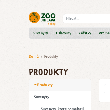
Co hledáte?
Suvenýry
Tiskoviny
Zážitky
Vstupe
Domů
Produkty
Produkty
⬑Produkty
Suvenýry
Suvenýry, které pomáhají