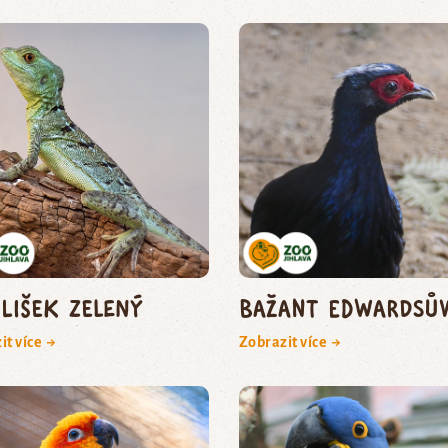
ilišek zelený
bažant edwardsů
it více →
Zobrazit více →