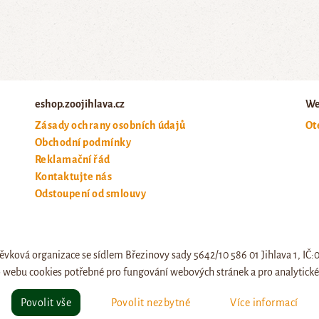
eshop.zoojihlava.cz
We
Zásady ochrany osobních údajů
Ot
Obchodní podmínky
Reklamační řád
Kontaktujte nás
Odstoupení od smlouvy
ěvková organizace se sídlem Březinovy sady 5642/10 586 01 Jihlava 1, IČ
 webu cookies potřebné pro fungování webových stránek a pro analytické 
© eshop.zoojihlava.cz, vytvořil
Jiří Brychta
.
Povolit vše
Povolit nezbytné
Více informací