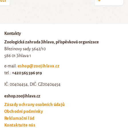
ozí
→
Kontakty
Zoologická zahrada Jihlava, příspěvková organizace
Březinovy sady 5642/10
586 01 Jihlava 1
e-mail:
eshop@zoojihlava.cz
tel.:
+420 565 596 919
IČ: 00404454, DIČ: CZ00404454
eshop.zoojihlava.cz
Zásady ochrany osobních údajů
Obchodní podmínky
Reklamační řád
Kontaktujte nás