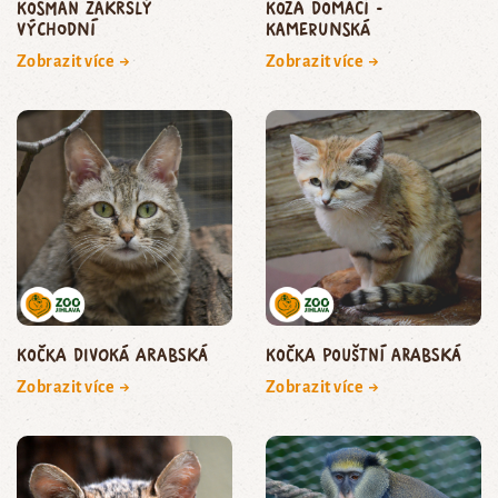
kosman zakrslý
koza domácí -
východní
kamerunská
Zobrazit více →
Zobrazit více →
kočka divoká arabská
kočka pouštní arabská
Zobrazit více →
Zobrazit více →