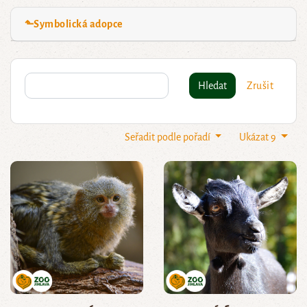
⬑Symbolická adopce
Hledat
Zrušit
Seřadit podle pořadí
Ukázat 9