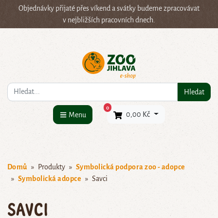
Objednávky přijaté přes víkend a svátky budeme zpracovávat
v nejbližších pracovních dnech.
Co hledáte?
Hledat
×
0
0,00 Kč
Menu
Domů
Produkty
Symbolická podpora zoo - adopce
Symbolická adopce
Savci
Savci