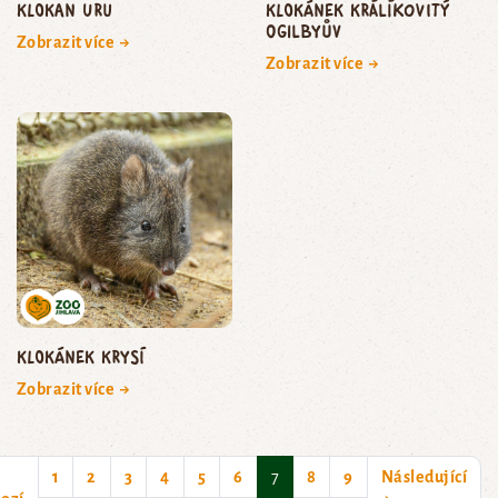
klokan uru
klokánek králíkovitý
Ogilbyův
Zobrazit více →
Zobrazit více →
klokánek krysí
Zobrazit více →
(current)
1
2
3
4
5
6
7
8
9
Následující