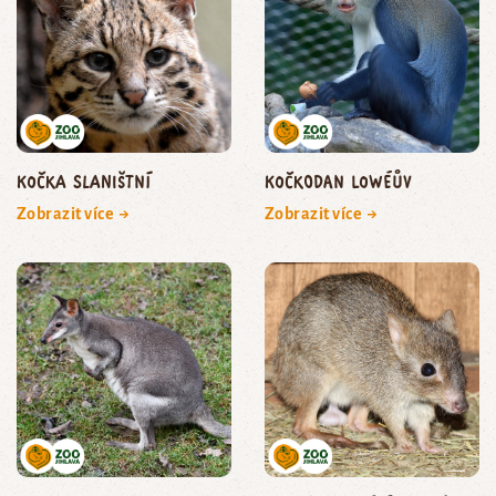
kočka slaništní
kočkodan Lowéův
Zobrazit více →
Zobrazit více →