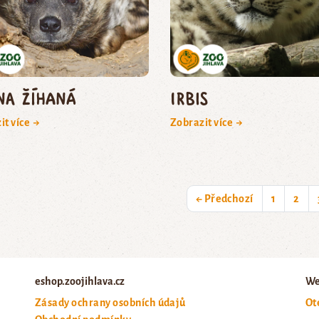
na žíhaná
irbis
it více →
Zobrazit více →
← Předchozí
1
2
eshop.zoojihlava.cz
We
Zásady ochrany osobních údajů
Ot