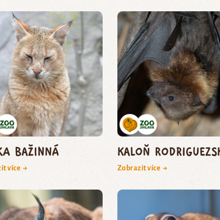
ka bažinná
kaloň rodriguezs
it více →
Zobrazit více →