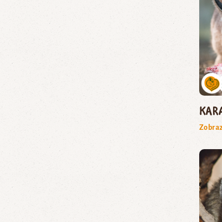
kar
Zobraz