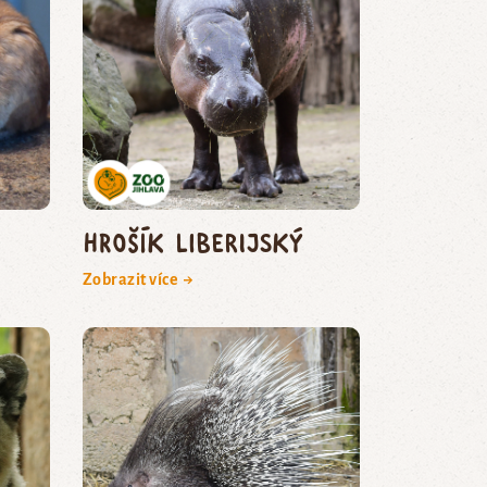
hrošík liberijský
Zobrazit více →