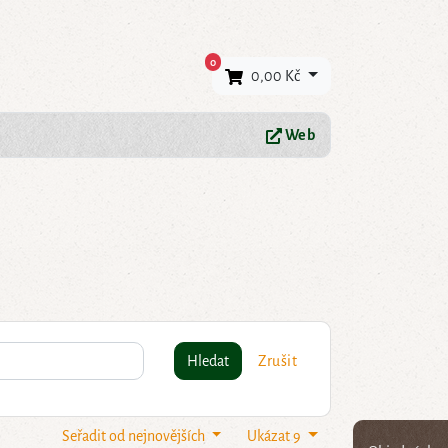
×
0
0,00 Kč
Web
Hledat
Zrušit
Seřadit od nejnovějších
Ukázat 9