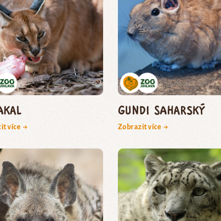
akal
gundi saharský
it více →
Zobrazit více →