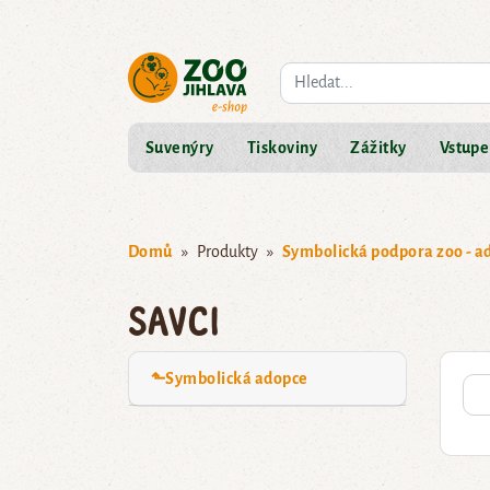
Co hledáte?
Suvenýry
Tiskoviny
Zážitky
Vstupe
Domů
Produkty
Symbolická podpora zoo - a
Savci
⬑Symbolická adopce