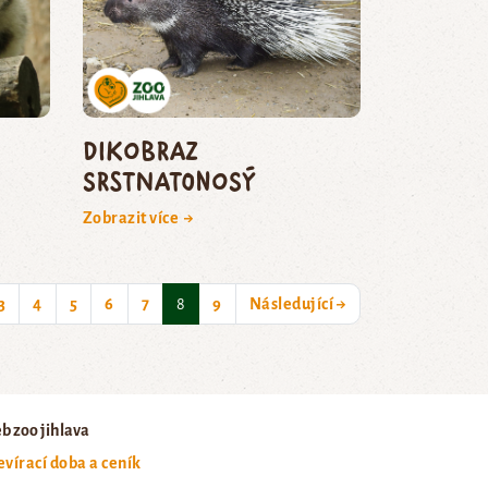
dikobraz
srstnatonosý
Zobrazit více →
(current)
3
4
5
6
7
8
9
Následující →
b zoo jihlava
evírací doba a ceník