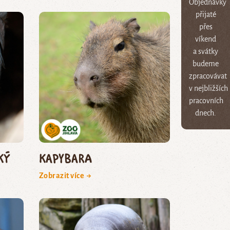
Objednávky
přijaté
přes
víkend
a svátky
budeme
zpracovávat
v nejbližších
pracovních
dnech.
ký
kapybara
Zobrazit více →