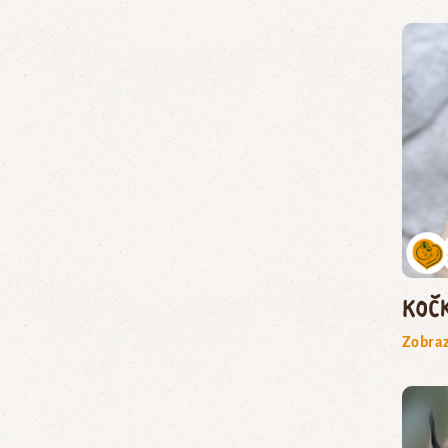
koč
Zobraz