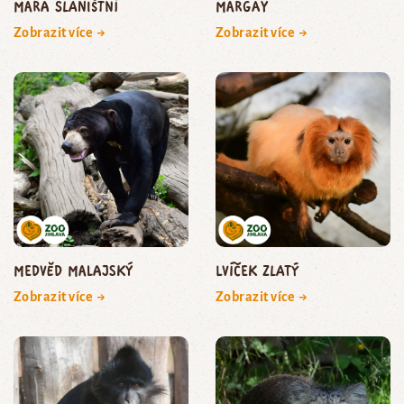
mara slaništní
margay
Zobrazit více →
Zobrazit více →
medvěd malajský
lvíček zlatý
Zobrazit více →
Zobrazit více →