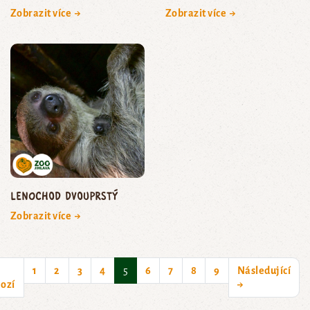
Zobrazit více →
Zobrazit více →
lenochod dvouprstý
Zobrazit více →
(current)
1
2
3
4
5
6
7
8
9
Následující
ozí
→