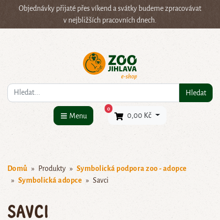
Objednávky přijaté přes víkend a svátky budeme zpracovávat
v nejbližších pracovních dnech.
Co hledáte?
Hledat
×
0
0,00 Kč
Menu
Domů
Produkty
Symbolická podpora zoo - adopce
Symbolická adopce
Savci
Savci