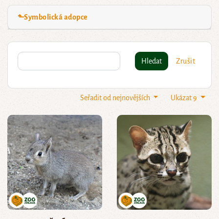
⬑Symbolická adopce
Hledat
Zrušit
Seřadit od nejnovějších
Ukázat 9