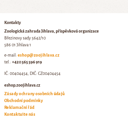
Kontakty
Zoologická zahrada Jihlava, příspěvková organizace
Březinovy sady 5642/10
586 01 Jihlava 1
e-mail:
eshop@zoojihlava.cz
tel.:
+420 565 596 919
IČ: 00404454, DIČ: CZ00404454
eshop.zoojihlava.cz
Zásady ochrany osobních údajů
Obchodní podmínky
Reklamační řád
Kontaktujte nás
Odstoupení od smlouvy