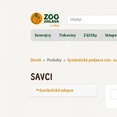
Co hledáte?
Suvenýry
Tiskoviny
Zážitky
Vstupe
Domů
Produkty
Symbolická podpora zoo - a
Savci
⬑Symbolická adopce