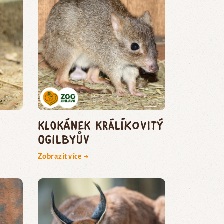
klokánek králíkovitý
Ogilbyův
Zobrazit více →