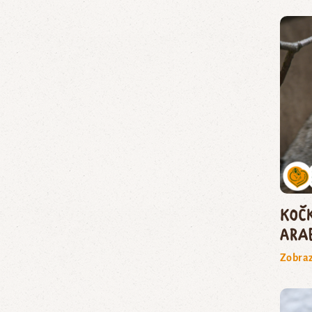
koč
ara
Zobraz