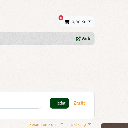
×
0
0,00 Kč
Web
Hledat
Zrušit
Seřadit od z do a
Ukázat 9