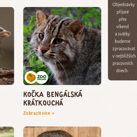
Objednávky
přijaté
přes
víkend
a svátky
budeme
zpracovávat
v nejbližších
pracovních
dnech.
kočka bengálská
krátkouchá
Zobrazit více →