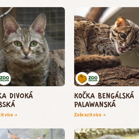
ka divoká
kočka bengálská
bská
palawanská
it více →
Zobrazit více →