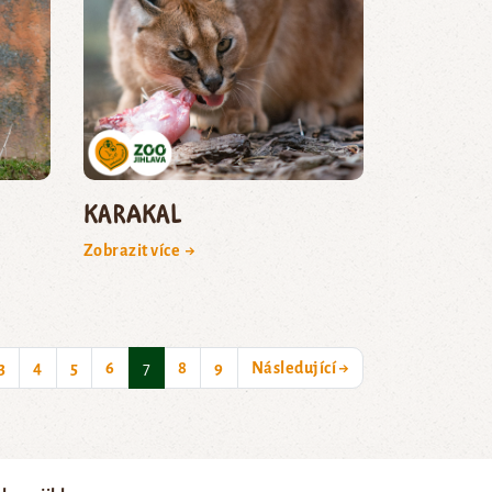
karakal
Zobrazit více →
(current)
3
4
5
6
7
8
9
Následující →