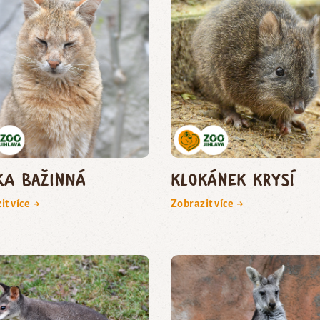
ka bažinná
klokánek krysí
it více →
Zobrazit více →