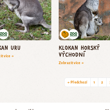
kan uru
Klokan horský
východní
it více →
Zobrazit více →
← Předchozí
1
2