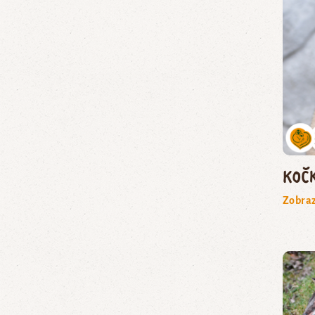
koč
Zobraz