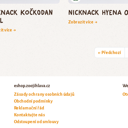
kNack kočkodan
NickNack hyena 0
l
Zobrazit více →
it více →
← Předchozí
eshop.zoojihlava.cz
We
Zásady ochrany osobních údajů
Ot
Obchodní podmínky
Reklamační řád
Kontaktujte nás
Odstoupení od smlouvy