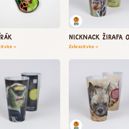
írák
NickNack žirafa 0
it více →
Zobrazit více →