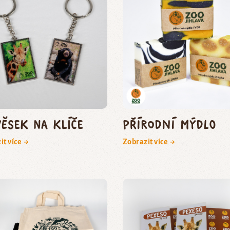
věsek na klíče
Přírodní mýdlo
it více →
Zobrazit více →