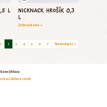
,5 l
NickNack Hrošík 0,3
l
Zobrazit více →
(current)
1
2
3
4
5
6
7
Následující →
b zoo jihlava
evírací doba a ceník