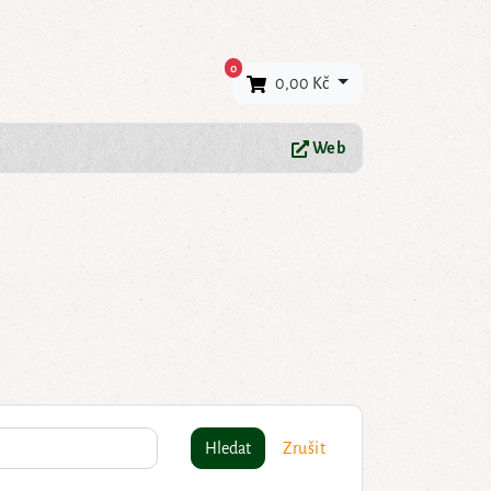
×
0
0,00 Kč
Web
Hledat
Zrušit