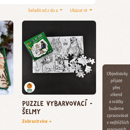
Seřadit od z do a
Ukázat 18
Objednávky
přijaté
přes
víkend
Puzzle vybarvovací -
a svátky
budeme
šelmy
zpracovávat
Zobrazit více →
v nejbližších
pracovních