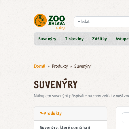
Co hledáte?
Suvenýry
Tiskoviny
Zážitky
Vstupe
Domů
Produkty
Suvenýry
Suvenýry
Nákupem suvenýrů přispíváte na chov zvířat v naší zo
⬑Produkty
Suvenýry, které pomáhají