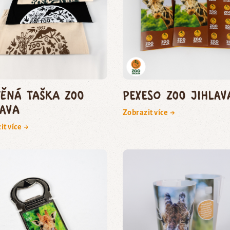
těná taška Zoo
Pexeso Zoo Jihlav
lava
Zobrazit více →
it více →