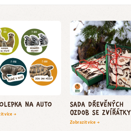
olepka na auto
Sada dřevěných
ozdob se zvířátky
it více →
Zobrazit více →