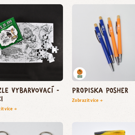
zle vybarvovací -
Propiska Posher
i
Zobrazit více →
it více →