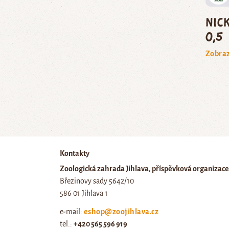
Nic
0,5 
Zobraz
Kontakty
Zoologická zahrada Jihlava, příspěvková organizace
Březinovy sady 5642/10
586 01 Jihlava 1
e-mail:
eshop@zoojihlava.cz
tel.:
+420 565 596 919