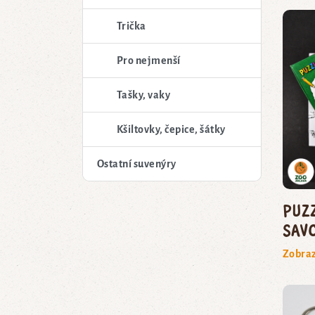
Trička
Pro nejmenší
Tašky, vaky
Kšiltovky, čepice, šátky
Ostatní suvenýry
Puz
savc
Zobraz