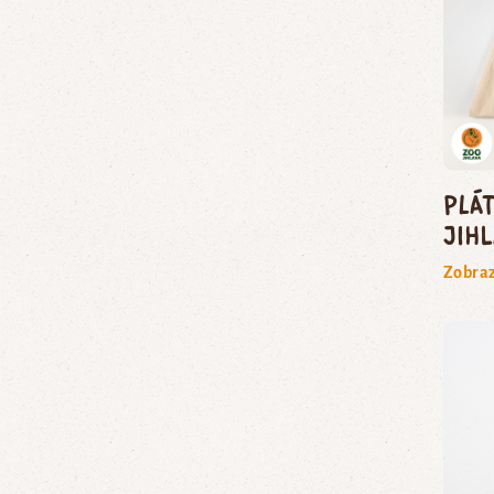
Plá
Jih
Zobraz