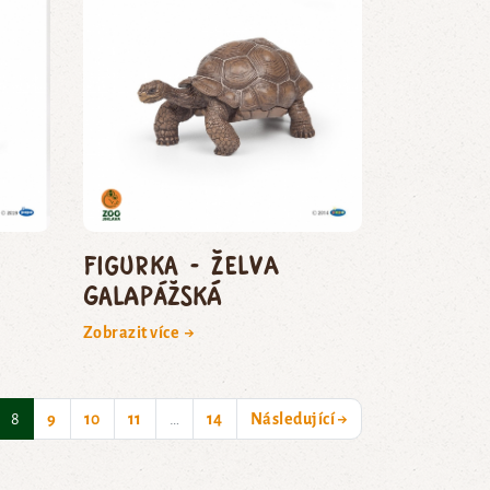
Figurka - želva
galapážská
Zobrazit více →
(current)
8
9
10
11
…
14
Následující →