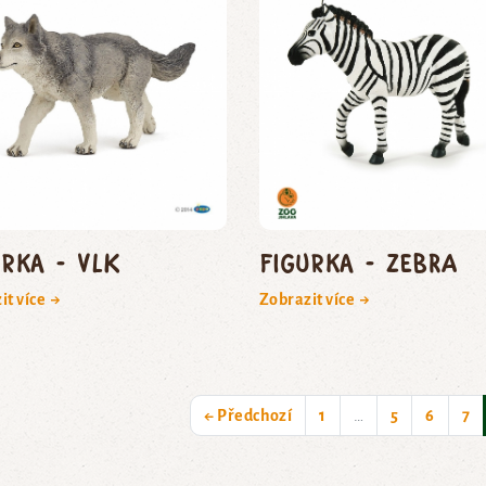
urka - vlk
Figurka - zebra
it více →
Zobrazit více →
← Předchozí
1
…
5
6
7