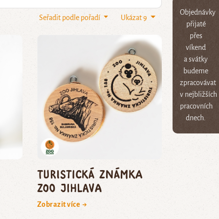
Objednávky
Seřadit podle pořadí
Ukázat 9
přijaté
přes
víkend
a svátky
budeme
zpracovávat
v nejbližších
pracovních
dnech.
Turistická známka
Zoo Jihlava
Zobrazit více →