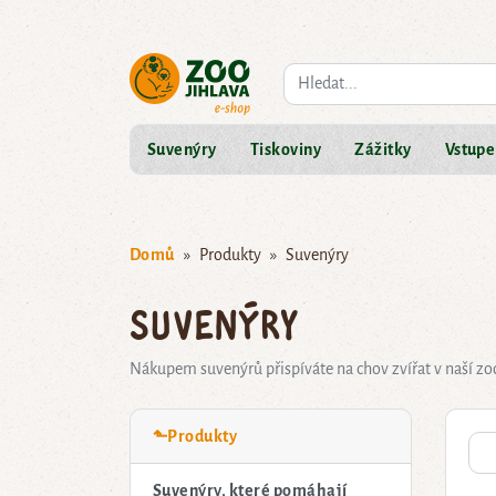
Co hledáte?
Suvenýry
Tiskoviny
Zážitky
Vstupe
Domů
Produkty
Suvenýry
Suvenýry
Nákupem suvenýrů přispíváte na chov zvířat v naší zo
⬑Produkty
Suvenýry, které pomáhají