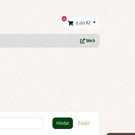
×
0
0,00 Kč
Web
Hledat
Zrušit