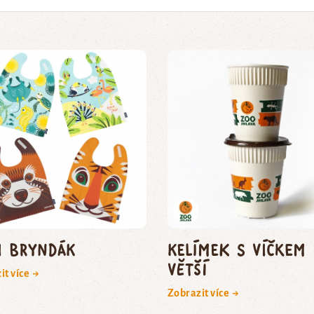
i bryndák
Kelímek s víčkem
větší
it více →
Zobrazit více →