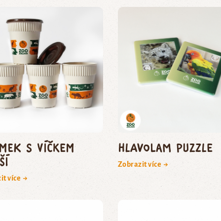
ímek s víčkem
Hlavolam puzzle
ší
Zobrazit více →
it více →