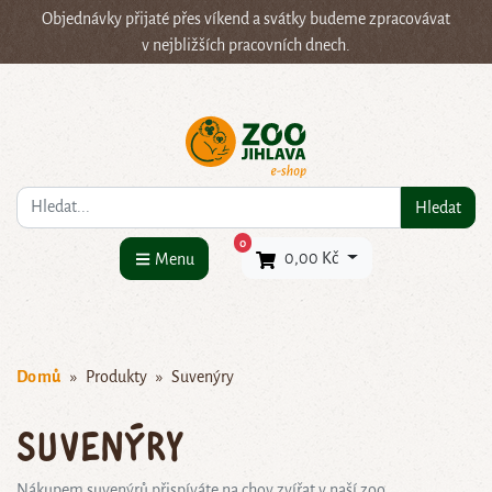
Objednávky přijaté přes víkend a svátky budeme zpracovávat
v nejbližších pracovních dnech.
Co hledáte?
Hledat
×
0
0,00 Kč
Menu
Domů
Produkty
Suvenýry
Suvenýry
Nákupem suvenýrů přispíváte na chov zvířat v naší zoo.