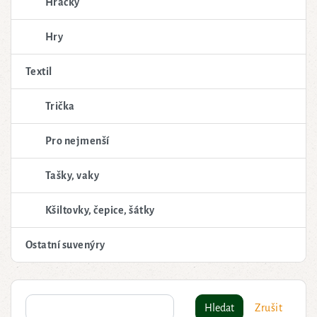
Hračky
Hry
Textil
Trička
Pro nejmenší
Tašky, vaky
Kšiltovky, čepice, šátky
Ostatní suvenýry
Hledat
Zrušit