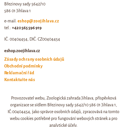
Březinovy sady 5642/10
586 01 Jihlava 1
e-mail:
eshop@zoojihlava.cz
tel.:
+420 565 596 919
IČ: 00404454, DIČ: CZ00404454
eshop.zoojihlava.cz
Zásady ochrany osobních údajů
Obchodní podmínky
Reklamační řád
Kontaktujte nás
Odstoupení od smlouvy
Provozovatel webu, Zoologická zahrada Jihlava, příspěvková
Web zoo jihlava
organizace se sídlem Březinovy sady 5642/10 586 01 Jihlava 1,
Otevírací doba a ceník
IČ:00404454, jako správce osobních údajů, zpracovává na tomto
webu cookies potřebné pro fungování webových stránek a pro
analytické účely.