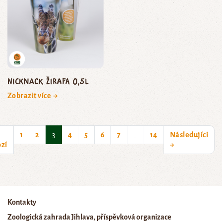
NickNack žirafa 0,5l
Zobrazit více →
(current)
1
2
3
4
5
6
7
…
14
Následující
zí
→
Kontakty
Zoologická zahrada Jihlava, příspěvková organizace