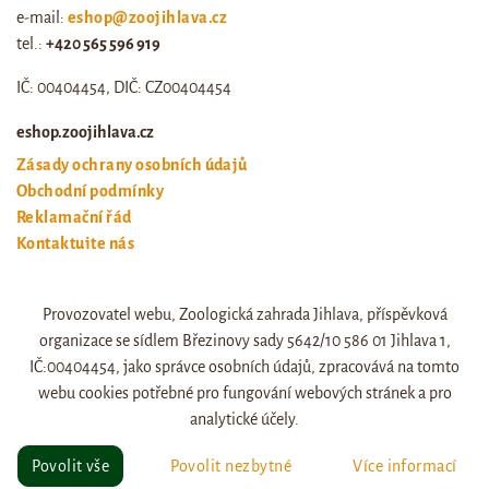
e-mail:
eshop@zoojihlava.cz
tel.:
+420 565 596 919
IČ: 00404454, DIČ: CZ00404454
eshop.zoojihlava.cz
Zásady ochrany osobních údajů
Obchodní podmínky
Reklamační řád
Kontaktujte nás
Odstoupení od smlouvy
Provozovatel webu, Zoologická zahrada Jihlava, příspěvková
Web zoo jihlava
organizace se sídlem Březinovy sady 5642/10 586 01 Jihlava 1,
Otevírací doba a ceník
IČ:00404454, jako správce osobních údajů, zpracovává na tomto
webu cookies potřebné pro fungování webových stránek a pro
analytické účely.
© eshop.zoojihlava.cz, vytvořil
Jiří Brychta
.
Povolit vše
Povolit nezbytné
Více informací