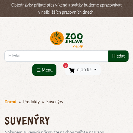
Objednávky přijaté přes víkend a svátky budeme zpracovávat
v nejbližších pracovních dnech.
Co hledáte?
Hledat
×
0
0,00 Kč
Menu
Domů
Produkty
Suvenýry
Suvenýry
Nákupem suvenýrů přispíváte na chov zvířat v naší zoo.