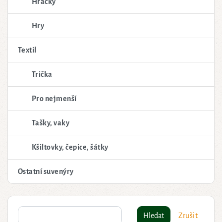
Hračky
Hry
Textil
Trička
Pro nejmenší
Tašky, vaky
Kšiltovky, čepice, šátky
Ostatní suvenýry
Hledat
Zrušit