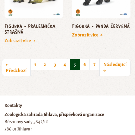
Figurka - pralesnička
Figurka - panda červená
strašná
Zobrazit více →
Zobrazit více →
(current)
←
1
2
3
4
5
6
7
Následující
Předchozí
→
Kontakty
Zoologická zahrada Jihlava, příspěvková organizace
Březinovy sady 5642/10
586 01 Jihlava 1