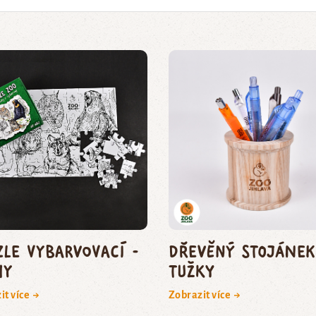
zle vybarvovací -
Dřevěný stojánek
my
tužky
it více →
Zobrazit více →