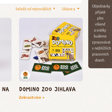
Objednávky
Seřadit od nejnovějších
Ukázat 9
přijaté
přes
víkend
a svátky
budeme
zpracovávat
v nejbližších
pracovních
dnech.
 na
Domino Zoo Jihlava
Zobrazit více →