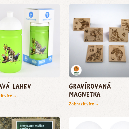
avá lahev
Gravírovaná
magnetka
it více →
Zobrazit více →