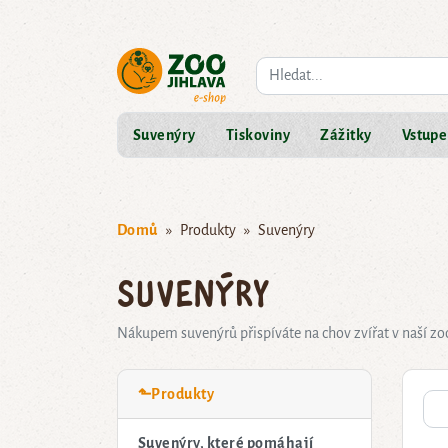
Co hledáte?
Suvenýry
Tiskoviny
Zážitky
Vstupe
Domů
Produkty
Suvenýry
Suvenýry
Nákupem suvenýrů přispíváte na chov zvířat v naší zo
⬑Produkty
Suvenýry, které pomáhají