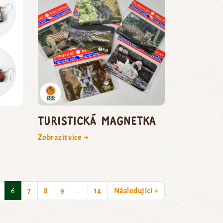
Turistická magnetka
Zobrazit více →
(current)
6
7
8
9
…
14
Následující →