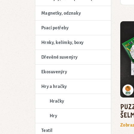
Magnetky, odznaky
Psací potřeby
Hrnky, kelímky, boxy
Dřevěné suvenýry
Ekosuvenýry
Hry a hračky
Hračky
Puz
šel
Hry
Zobraz
Textil