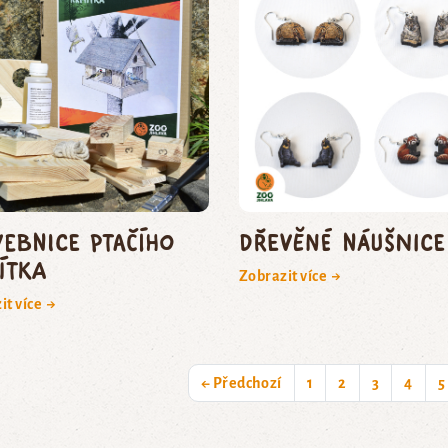
vebnice ptačího
Dřevěné náušnice
ítka
Zobrazit více →
it více →
← Předchozí
1
2
3
4
5