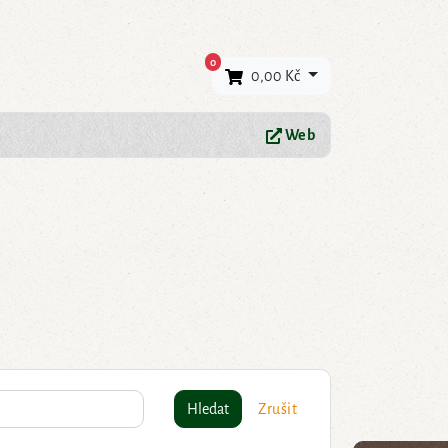
×
0
0,00 Kč
Web
Hledat
Zrušit