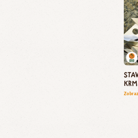
Sta
krm
Zobraz