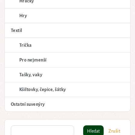
Hračky
Hry
Textil
Trička
Pro nejmenší
Tašky, vaky
Kšiltovky, čepice, šátky
Ostatní suvenýry
Hledat
Zrušit