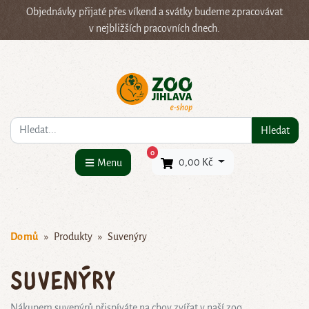
Objednávky přijaté přes víkend a svátky budeme zpracovávat
v nejbližších pracovních dnech.
Co hledáte?
Hledat
×
0
0,00 Kč
Menu
Domů
Produkty
Suvenýry
Suvenýry
Nákupem suvenýrů přispíváte na chov zvířat v naší zoo.