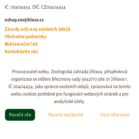
IČ: 00404454, DIČ: CZ00404454
eshop.zoojihlava.cz
Zásady ochrany osobních údajů
Obchodní podmínky
Reklamační řád
Kontaktujte nás
Odstoupení od smlouvy
Provozovatel webu, Zoologická zahrada Jihlava, příspěvková
Web zoo jihlava
organizace se sídlem Březinovy sady 5642/10 586 01 Jihlava 1,
Otevírací doba a ceník
IČ:00404454, jako správce osobních údajů, zpracovává na tomto
webu cookies potřebné pro fungování webových stránek a pro
analytické účely.
© eshop.zoojihlava.cz, vytvořil
Jiří Brychta
.
Povolit vše
Povolit nezbytné
Více informací