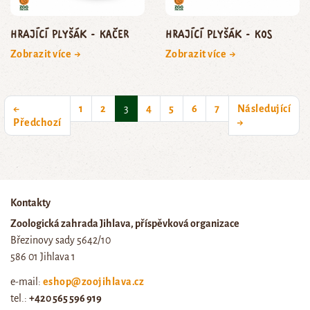
Hrající plyšák - kačer
Hrající plyšák - kos
Zobrazit více →
Zobrazit více →
(current)
←
1
2
3
4
5
6
7
Následující
Předchozí
→
Kontakty
Zoologická zahrada Jihlava, příspěvková organizace
Březinovy sady 5642/10
586 01 Jihlava 1
e-mail:
eshop@zoojihlava.cz
tel.:
+420 565 596 919