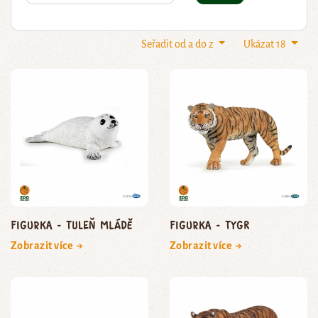
Seřadit od a do z
Ukázat 18
Figurka - tuleň mládě
Figurka - tygr
Zobrazit více →
Zobrazit více →