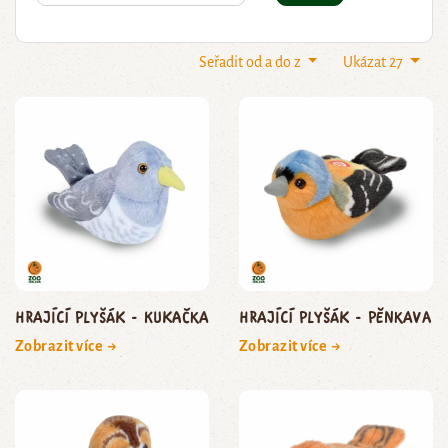
Seřadit od a do z
Ukázat 27
Hrající plyšák - kukačka
Hrající plyšák - pěnkava
Zobrazit více →
Zobrazit více →