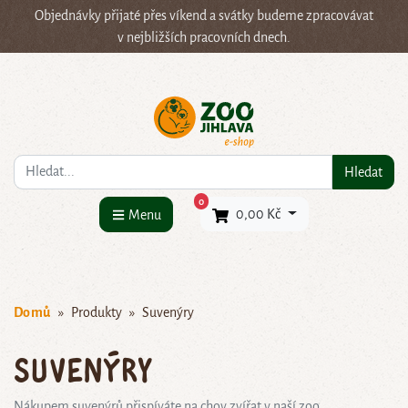
Objednávky přijaté přes víkend a svátky budeme zpracovávat
v nejbližších pracovních dnech.
Co hledáte?
Hledat
×
0
0,00 Kč
Menu
Domů
Produkty
Suvenýry
Suvenýry
Nákupem suvenýrů přispíváte na chov zvířat v naší zoo.