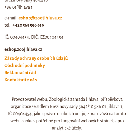
Březinovy sady 5642/10
586 01 Jihlava 1
e-mail:
eshop@zoojihlava.cz
tel.:
+420 565 596 919
IČ: 00404454, DIČ: CZ00404454
eshop.zoojihlava.cz
Zásady ochrany osobních údajů
Obchodní podmínky
Reklamační řád
Kontaktujte nás
Odstoupení od smlouvy
Provozovatel webu, Zoologická zahrada Jihlava, příspěvková
Web zoo jihlava
organizace se sídlem Březinovy sady 5642/10 586 01 Jihlava 1,
Otevírací doba a ceník
IČ:00404454, jako správce osobních údajů, zpracovává na tomto
webu cookies potřebné pro fungování webových stránek a pro
analytické účely.
© eshop.zoojihlava.cz, vytvořil
Jiří Brychta
.