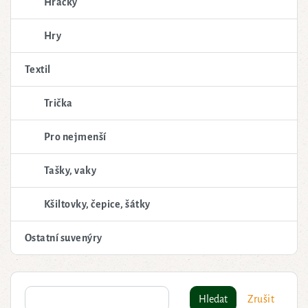
Hračky
Hry
Textil
Trička
Pro nejmenší
Tašky, vaky
Kšiltovky, čepice, šátky
Ostatní suvenýry
Hledat
Zrušit