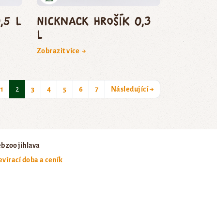
,5 l
NickNack Hrošík 0,3
l
Zobrazit více →
(current)
1
2
3
4
5
6
7
Následující →
b zoo jihlava
evírací doba a ceník