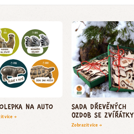
olepka na auto
Sada dřevěných
ozdob se zvířátky
it více →
Zobrazit více →