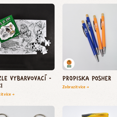
zle vybarvovací -
Propiska Posher
i
Zobrazit více →
it více →