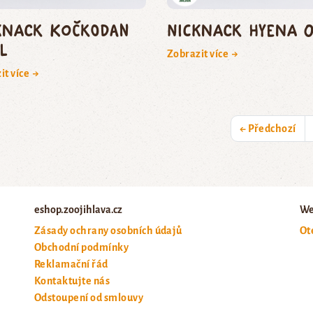
kNack kočkodan
NickNack hyena 0
l
Zobrazit více →
it více →
← Předchozí
eshop.zoojihlava.cz
We
Zásady ochrany osobních údajů
Ot
Obchodní podmínky
Reklamační řád
Kontaktujte nás
Odstoupení od smlouvy