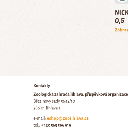
Nic
0,5 
Zobraz
Kontakty
Zoologická zahrada Jihlava, příspěvková organizace
Březinovy sady 5642/10
586 01 Jihlava 1
e-mail:
eshop@zoojihlava.cz
tel.:
+420 565 596 919