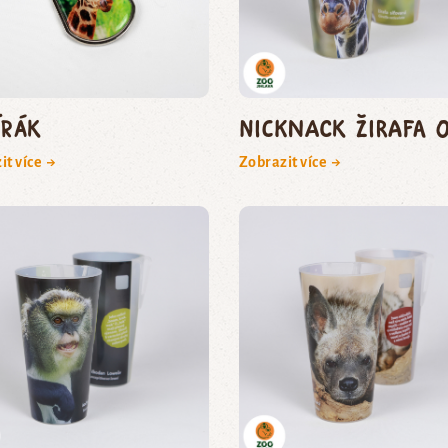
írák
NickNack žirafa 0
it více →
Zobrazit více →