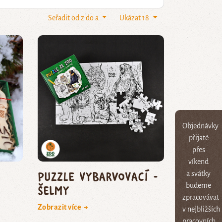
Seřadit od z do a
Ukázat 18
Objednávky
přijaté
přes
víkend
Puzzle vybarvovací -
a svátky
budeme
šelmy
zpracovávat
Zobrazit více →
v nejbližších
pracovních