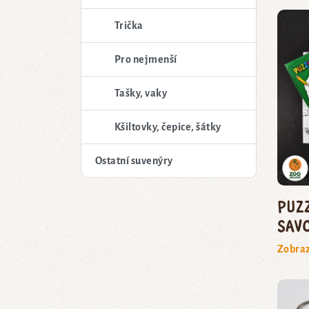
Trička
Pro nejmenší
Tašky, vaky
Kšiltovky, čepice, šátky
Ostatní suvenýry
Puz
savc
Zobraz