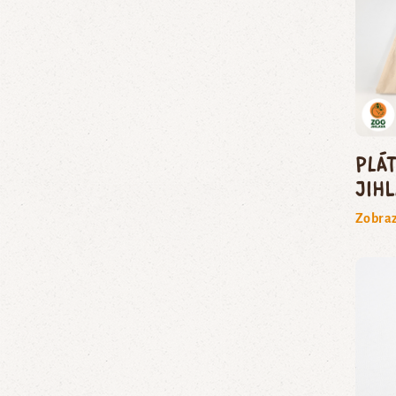
Plá
Jih
Zobraz