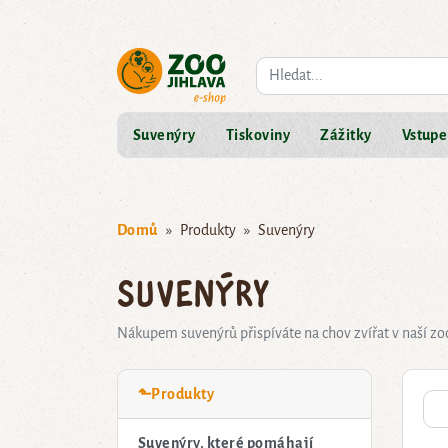
Co hledáte?
Suvenýry
Tiskoviny
Zážitky
Vstupe
Domů
Produkty
Suvenýry
Suvenýry
Nákupem suvenýrů přispíváte na chov zvířat v naší zo
⬑Produkty
Suvenýry, které pomáhají