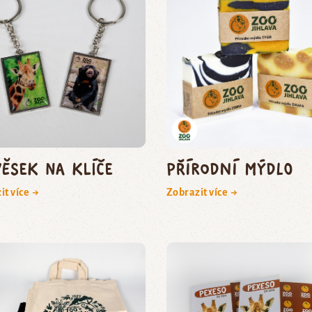
věsek na klíče
Přírodní mýdlo
it více →
Zobrazit více →