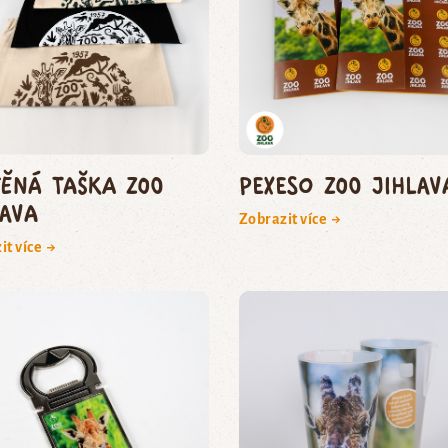
těná taška Zoo
Pexeso Zoo Jihlav
lava
Zobrazit více →
it více →