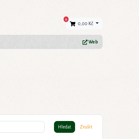
×
0
0,00 Kč
Web
Hledat
Zrušit